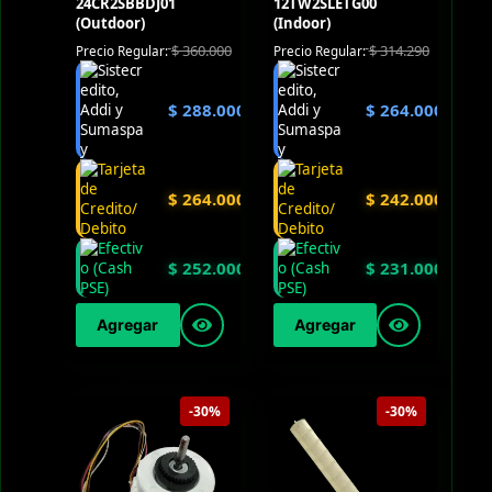
24CR2SBBDJ01
12TW2SLETG00
(Outdoor)
(Indoor)
$
360.000
$
314.290
Precio Regular:
Precio Regular:
$
288.000
$
264.000
$
264.000
$
242.000
$
252.000
$
231.000
Agregar
Agregar
-30%
-30%