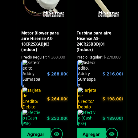
Motor Blower para
Turbina para aire
aire Hisense AS-
Hisense AS-
18CR2SXADJ03
24CR2SBBDJ01
(indoor)
(Indoor)
$
360.000
$
270.000
Precio Regular:
Precio Regular:
$
288.000
$
216.000
$
264.000
$
198.000
$
252.000
$
189.000
Agregar
Agregar