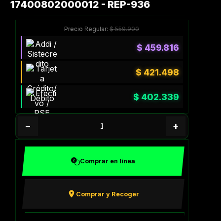
17400802000012 - REP-936
Precio Regular:
$
559.900
$
459.816
$
421.498
$
402.339
−
+
Comprar en línea
Comprar y Recoger