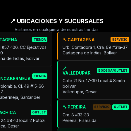
📍 UBICACIONES Y SUCURSALES
Visítanos en cualquiera de nuestras tiendas
RTAGENA
🔧 CARTAGENA
TIENDA
SERVICIO
31 #57-106. CC Ejecutivos
Urb. Contadora 1, Cra. 69 #31a-37
30
Cartagena de Indias, Bolívar
na de Indias, Bolívar
📍
BODEGA/OUTLET
VALLEDUPAR
TIENDA
ANCABERMEJA
Calle 21 No. 17-39 Local 4 Simón
Colombia, Cl. 49 #15-66
bolivar
07
Valledupar, Cesar
cabermeja, Santander
🔧 PEREIRA
SERVICIO
OUTLET
UACHICA
OUTLET
Cra. 8 #33-33
 24 #8-10 local 2 Potozí
Pereira, Risaralda
ica, Cesar