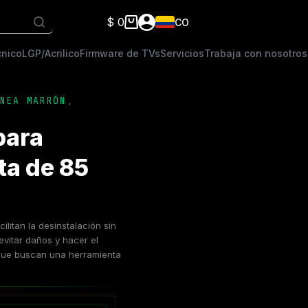
$
0
CO
Carro
de
cnico
LGP/Acrilico
Firmware de TVs
Servicios
Trabaja con nosotros
compra
NEA MARRÓN
,
para
ta de 85
litan la desinstalación sin
evitar daños y hacer el
 que buscan una herramienta