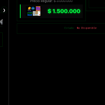
Precio Regular:
$
3.000.000
❯
$
1.500.000
Estado:
No Disponible