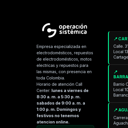
📍 CA
Calle. 
Empresa especializada en
Local 1
electrodomésticos, repuestos
Cartage
de electrodomésticos, motos
electricas y repuestos para
las mismas, con presencia en
📍
BARR
toda Colombia.
Horario de atención Call
Barrio 
Local 1
Center:
lunes a viernes de
Barran
8:30 a. m. a 5:30 p. m.
sabados de 9:00 a. m. a
1:00 p. m. Domingos y
📍 AG
festivos no tenemos
Carrera
atencion online.
Aguach