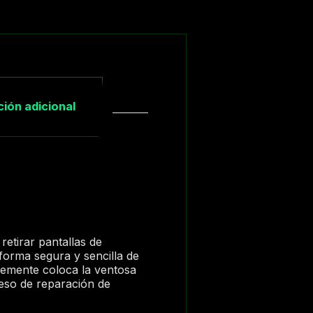
ión adicional
retirar pantallas de
 forma segura y sencilla de
plemente coloca la ventosa
oceso de reparación de