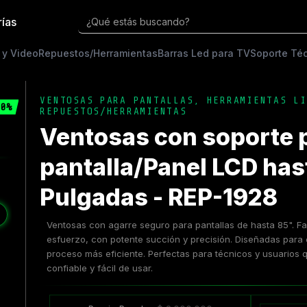
rías
¿Qué estás buscando?
 y Video
Repuestos/Herramientas
Barras Led para TV
Soporte Té
VENTOSAS PARA PANTALLAS
,
HERRAMIENTAS LI
0%
REPUESTOS/HERRAMIENTAS
Ventosas con soporte 
pantalla/Panel LCD has
Pulgadas - REP-1928
❯
Ventosas con agarre seguro para pantallas de hasta 85". Faci
esfuerzo, con potente succión y precisión. Diseñadas para 
proceso más eficiente. Perfectas para técnicos y usuarios
confiable y fácil de usar.