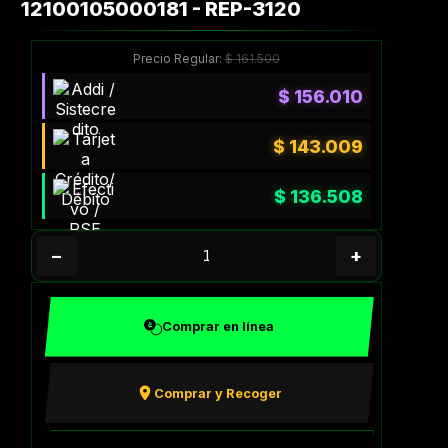
12100105000181 - REP-3120
Precio Regular:
$
161.500
$
156.010
$
143.009
$
136.508
−
+
Comprar en línea
Comprar y Recoger