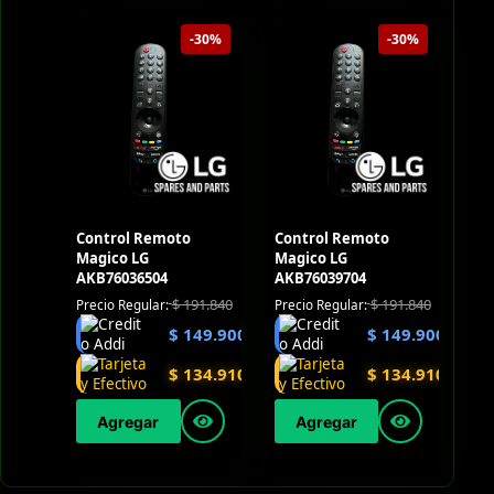
-30%
-30%
Control Remoto
Control Remoto
Magico LG
Magico LG
AKB76036504
AKB76039704
$
191.840
$
191.840
Precio Regular:
Precio Regular:
$
149.900
$
149.900
$
134.910
$
134.910
Agregar
Agregar