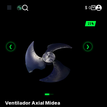
Saltar
al
$
0
Carro
contenido
de
compra
15%
❮
❯
Ventilador Axial Midea