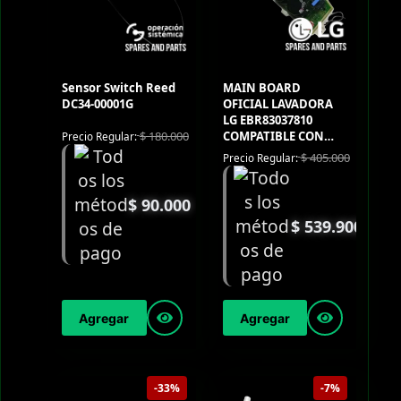
Sensor Switch Reed
MAIN BOARD
DC34-00001G
OFICIAL LAVADORA
LG EBR83037810
COMPATIBLE CON
$
180.000
Precio Regular:
WT17DSB
$
405.000
Precio Regular:
$
90.000
$
539.900
Agregar
Agregar
-33%
-7%