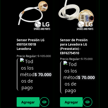
Sensor Presión LG
Sensor de Presión
6501EA1001B
para Lavadora LG
Lavadora
(Presostato) -
EBF62754510
$
105.000
Precio Regular:
$
75.000
Precio Regular:
$
70.000
$
70.000
Agregar
Agregar