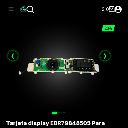
Saltar
al
$
0
Carro
contenido
de
compra
23%
❮
❯
Tarjeta display EBR79848505 Para