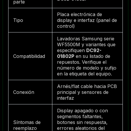
parte
Placa electrónica de
Tipo
display e interfaz (panel de
control)
Lavadoras Samsung serie
WF5500M y variantes que
especifiquen
DC92-
Compatibilidad
01802P
en su listado de
repuestos. Verifique el
número de modelo y sufijo
en la etiqueta del equipo.
Arnés/flat cable hacia PCB
Conexión
principal y sensores de
interfaz
Display apagado o con
segmentos faltantes,
Síntomas de
botones sin respuesta,
reemplazo
errores aleatorios del