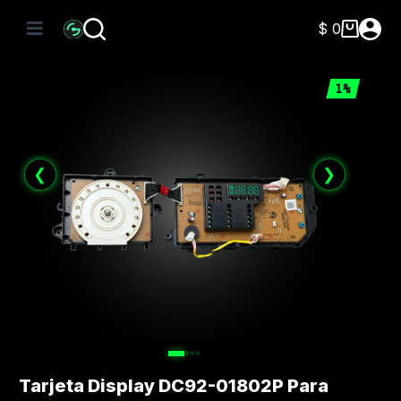
Saltar
al
$
0
Carro
contenido
de
compra
1%
❮
❯
Tarjeta Display DC92-01802P Para