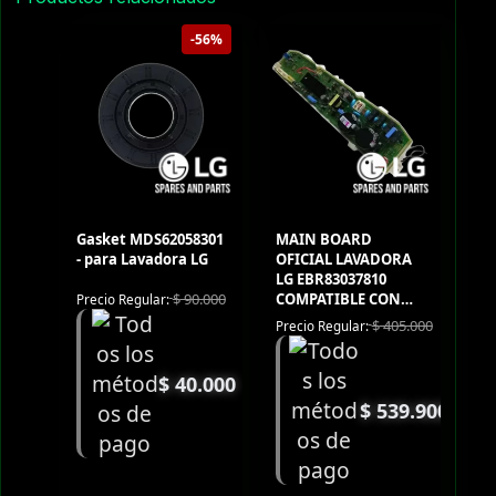
-56%
Gasket MDS62058301
MAIN BOARD
- para Lavadora LG
OFICIAL LAVADORA
LG EBR83037810
COMPATIBLE CON
$
90.000
Precio Regular:
WT17DSB
$
405.000
Precio Regular:
$
40.000
$
539.900