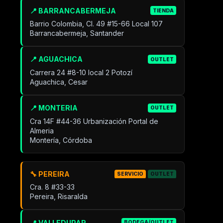
📍 BARRANCABERMEJA
TIENDA
Barrio Colombia, Cl. 49 #15-66 Local 107
Barrancabermeja, Santander
📍 AGUACHICA
OUTLET
Carrera 24 #8-10 local 2 Potozí
Aguachica, Cesar
📍 MONTERIA
OUTLET
Cra 14F #44-36 Urbanización Portal de
Almeria
Montería, Córdoba
🔧 PEREIRA
SERVICIO
OUTLET
Cra. 8 #33-33
Pereira, Risaralda
📍 VALLEDUPAR
BODEGA/OUTLET