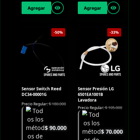
Agregar
Agregar
-50%
-33%
Sensor Switch Reed
Sensor Presión LG
DC34-00001G
6501EA1001B
Lavadora
$
180.000
Precio Regular:
$
105.000
Precio Regular:
$
90.000
$
70.000