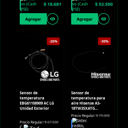
$
18.681
$
52.500
Agregar
Agregar
-26%
-30%
Sensor de
Sensor de
temperatura
temperatura para
EBG61108909 AC LG
aire Hisense AS-
Unidad Exterior
18TW3SXATG
(Outdoor)
$
75.000
Precio Regular:
$
67.500
Precio Regular: