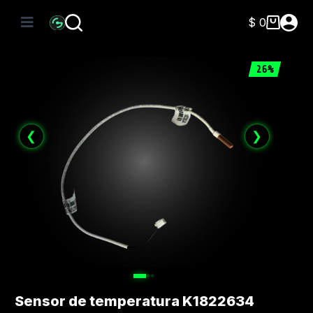
Saltar
al
$
0
Carro
contenido
de
compra
26%
❮
❯
Sensor de temperatura K1822634