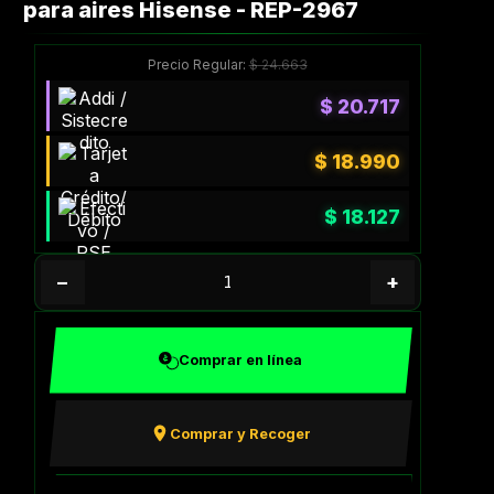
para aires Hisense - REP-2967
Precio Regular:
$
24.663
$
20.717
$
18.990
$
18.127
−
+
Comprar en línea
Comprar y Recoger