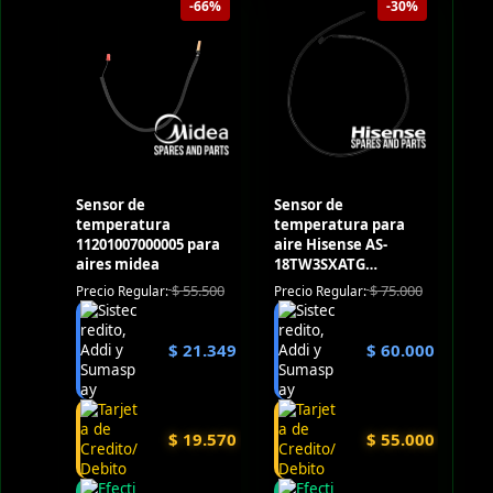
-66%
-30%
Sensor de
Sensor de
temperatura
temperatura para
11201007000005 para
aire Hisense AS-
aires midea
18TW3SXATG
(Outdoor)
$
55.500
$
75.000
Precio Regular:
Precio Regular:
$
21.349
$
60.000
$
19.570
$
55.000