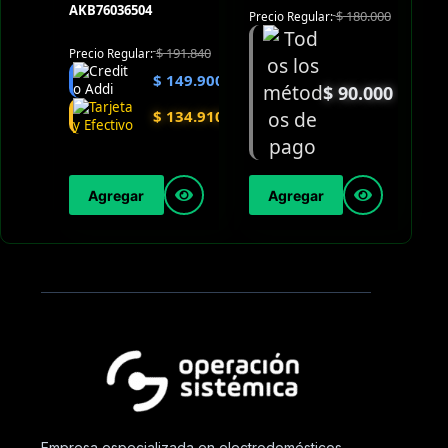
AKB76036504
$
180.000
Precio Regular:
$
191.840
Precio Regular:
$
149.900
$
90.000
$
134.910
Agregar
Agregar
Empresa especializada en electrodomésticos,