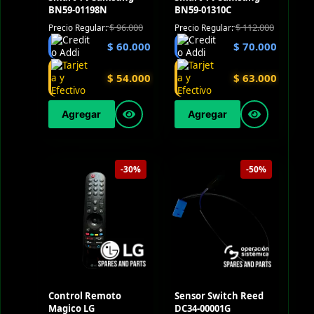
BN59-01198N
BN59-01310C
$
96.000
$
112.000
Precio Regular:
Precio Regular:
$
60.000
$
70.000
$
54.000
$
63.000
Agregar
Agregar
-30%
-50%
Control Remoto
Sensor Switch Reed
Magico LG
DC34-00001G