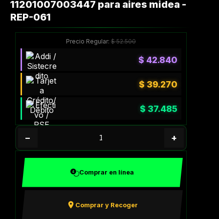
11201007003447 para aires midea -
REP-061
Precio Regular:
$
52.500
$
42.840
$
39.270
$
37.485
−
+
Comprar en línea
Comprar y Recoger