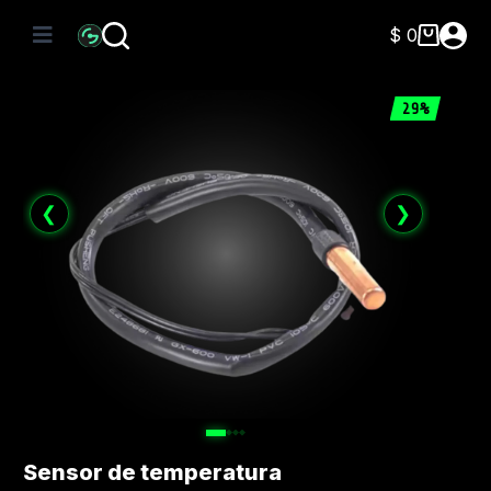
Saltar
al
$
0
Carro
contenido
de
compra
29%
❮
❯
Sensor de temperatura