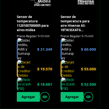
Sensor de
Sensor de
temperatura
temperatura para
11201007000005 para
aire Hisense AS-
aires midea
18TW3SXATG
(Outdoor)
$
55.500
$
75.000
Precio Regular:
Precio Regular:
$
21.349
$
60.000
$
19.570
$
55.000
$
18.681
$
52.500
Agregar
Agregar