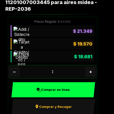
11201007003445 para aires midea -
REP-2036
Precio Regular:
$
52.500
$
21.349
$
19.570
$
18.681
−
+
Comprar en línea
Comprar y Recoger