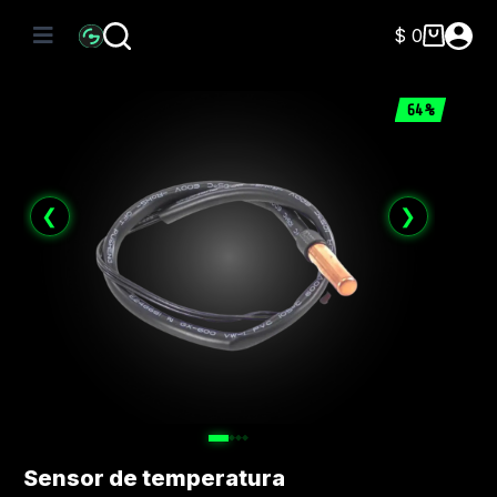
Saltar
al
$
0
Carro
contenido
de
compra
64%
❮
❯
Sensor de temperatura