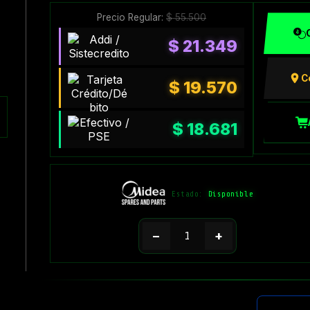
Precio Regular:
$
55.500
$
21.349
C
$
19.570
$
18.681
Estado:
Disponible
−
+