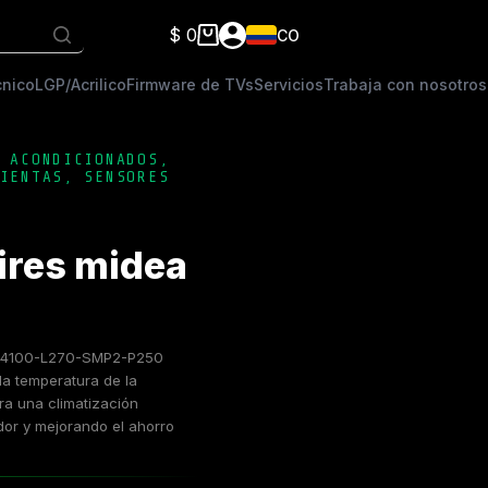
$
0
CO
Carro
de
cnico
LGP/Acrilico
Firmware de TVs
Servicios
Trabaja con nosotros
compra
 ACONDICIONADOS
,
IENTAS
,
SENSORES
ires midea
W4100-L270-SMP2-P250
la temperatura de la
ara una climatización
lador y mejorando el ahorro