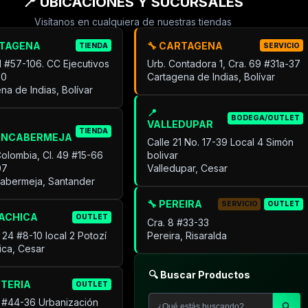
📍 UBICACIONES Y SUCURSALES
Visítanos en cualquiera de nuestras tiendas
RTAGENA
🔧 CARTAGENA
TIENDA
SERVICIO
31 #57-106. CC Ejecutivos
Urb. Contadora 1, Cra. 69 #31a-37
30
Cartagena de Indias, Bolívar
na de Indias, Bolívar
📍
BODEGA/OUTLET
VALLEDUPAR
TIENDA
ANCABERMEJA
Calle 21 No. 17-39 Local 4 Simón
Colombia, Cl. 49 #15-66
bolivar
07
Valledupar, Cesar
cabermeja, Santander
🔧 PEREIRA
SERVICIO
OUTLET
UACHICA
OUTLET
Cra. 8 #33-33
 24 #8-10 local 2 Potozí
Pereira, Risaralda
ica, Cesar
🔍 Buscar Productos
NTERIA
OUTLET
 #44-36 Urbanización