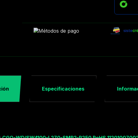
ción
Especificaciones
Informac
r CGQ-WD/SW4100-L270-SMP2-P250 RoHS 1120100700