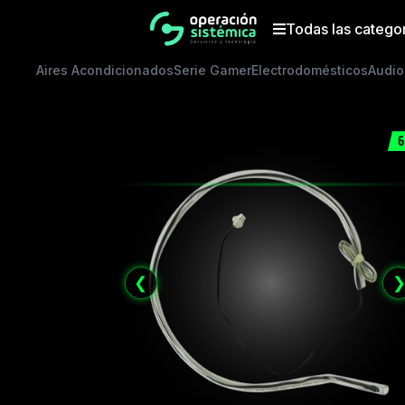
Saltar
al
Todas las catego
contenido
Aires Acondicionados
Serie Gamer
Electrodomésticos
Audio
6
❮