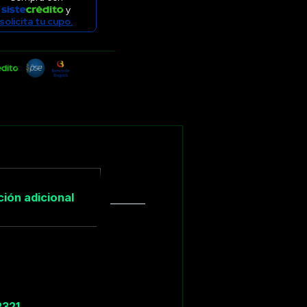
y
solicita tu cupo.
ión adicional
2321