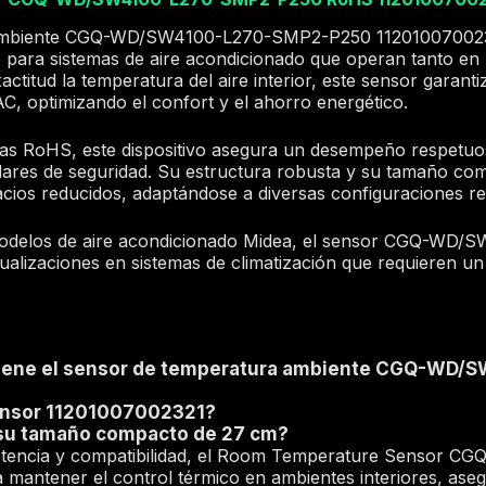
 ambiente CGQ-WD/SW4100-L270-SMP2-P250 112010070023
e para sistemas de aire acondicionado que operan tanto en
ctitud la temperatura del aire interior, este sensor garant
AC, optimizando el confort y el ahorro energético.
vas RoHS, este dispositivo asegura un desempeño respetuo
dares de seguridad. Su estructura robusta y su tamaño c
acios reducidos, adaptándose a diversas configuraciones res
modelos de aire acondicionado Midea, el sensor CGQ-WD
tualizaciones en sistemas de climatización que requieren u
.
 tiene el sensor de temperatura ambiente CGQ-WD
sensor 11201007002321?
 su tamaño compacto de 27 cm?
esistencia y compatibilidad, el Room Temperature Senso
a mantener el control térmico en ambientes interiores, as