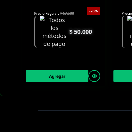
-26%
$
67.500
Precio Regular:
Precio
$
50.000
Agregar