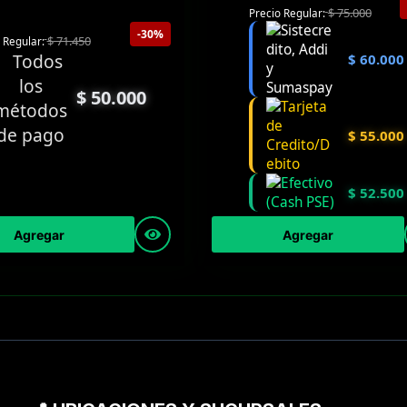
$
75.000
Precio Regular:
-30%
$
71.450
 Regular:
$
60.000
$
50.000
$
55.000
$
52.500
Agregar
Agregar