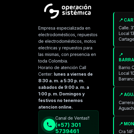
📍 CA
Calle. 
Empresa especializada en
Local 1
electrodomésticos, repuestos
Cartage
de electrodomésticos, motos
electricas y repuestos para
las mismas, con presencia en
📍
BARR
toda Colombia.
Horario de atención Call
Barrio 
Local 1
Center:
lunes a viernes de
Barran
8:30 a. m. a 5:30 p. m.
sabados de 9:00 a. m. a
1:00 p. m. Domingos y
📍 AG
festivos no tenemos
Carrera
atencion online.
Aguach
Especialista de operación
Canal de Ventas!!
sistémica
📍 MO
(+57) 301
En línea
5739461
Cra 14F