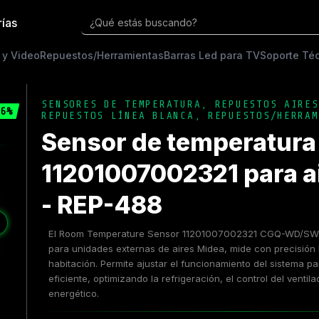
rías
¿Qué estás buscando?
 y Video
Repuestos/Herramientas
Barras Led para TV
Soporte Té
SENSORES DE TEMPERATURA
,
REPUESTOS AIRES
6%
REPUESTOS LÍNEA BLANCA
,
REPUESTOS/HERRAM
Sensor de temperatura
11201007002321 para a
- REP-488
❯
El Room Temperature Sensor 11201007002321 CGQ-WD/S
para unidades externas de aires Midea, mide con precisión 
habitación. Permite ajustar el funcionamiento del sistema p
eficiente, optimizando la refrigeración, el control del venti
energético.