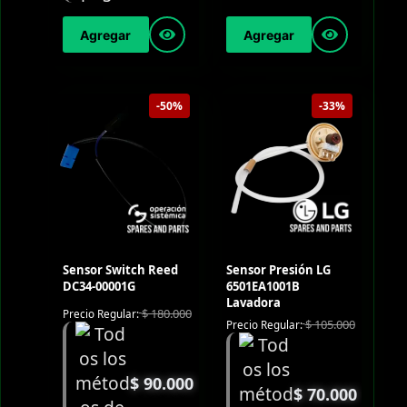
Agregar
Agregar
-50%
-33%
Sensor Switch Reed
Sensor Presión LG
DC34-00001G
6501EA1001B
Lavadora
$
180.000
Precio Regular:
$
105.000
Precio Regular:
$
90.000
$
70.000