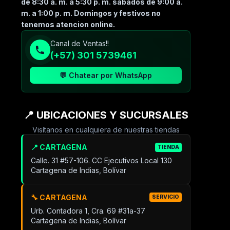
de 8:30 a. m. a 5:30 p. m. sabados de 9:00 a.
m. a 1:00 p. m. Domingos y festivos no
tenemos atencion online.
Canal de Ventas!!
(+57) 301 5739461
💬 Chatear por WhatsApp
📍 UBICACIONES Y SUCURSALES
Visítanos en cualquiera de nuestras tiendas
📍 CARTAGENA
TIENDA
Calle. 31 #57-106. CC Ejecutivos Local 130
Cartagena de Indias, Bolívar
🔧 CARTAGENA
SERVICIO
Urb. Contadora 1, Cra. 69 #31a-37
Cartagena de Indias, Bolívar