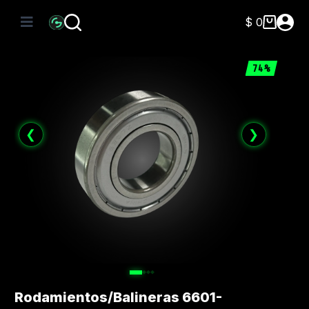
Saltar
al
$
0
Carro
contenido
de
compra
74%
❮
❯
Rodamientos/Balineras 6601-