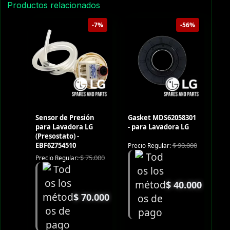
Productos relacionados
-7%
-56%
Sensor de Presión
Gasket MDS62058301
para Lavadora LG
- para Lavadora LG
(Presostato) -
EBF62754510
$
90.000
Precio Regular:
$
75.000
Precio Regular:
$
40.000
$
70.000