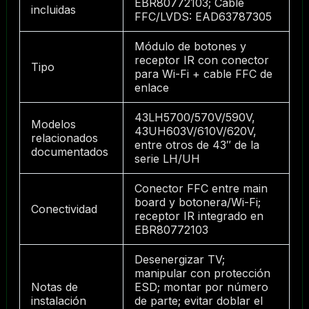
EBR80772103; Cable
incluidas
FFC/LVDS: EAD63787305
Módulo de botones y
receptor IR con conector
Tipo
para Wi-Fi + cable FFC de
enlace
43LH5700/570V/590V,
Modelos
43UH603V/610V/620V,
relacionados
entre otros de 43″ de la
documentados
serie LH/UH
Conector FFC entre main
board y botonera/Wi-Fi;
Conectividad
receptor IR integrado en
EBR80772103
Desenergizar TV;
manipular con protección
Notas de
ESD; montar por número
instalación
de parte; evitar doblar el