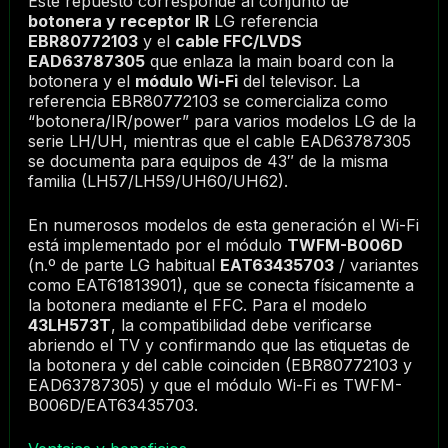
Este repuesto corresponde al conjunto de
botonera y receptor IR
LG referencia
EBR80772103
y el
cable FFC/LVDS
EAD63787305
que enlaza la main board con la
botonera y el
módulo Wi-Fi
del televisor. La
referencia EBR80772103 se comercializa como
“botonera/IR/power” para varios modelos LG de la
serie LH/UH, mientras que el cable EAD63787305
se documenta para equipos de 43″ de la misma
familia (LH57/LH59/UH60/UH62).
En numerosos modelos de esta generación el Wi-Fi
está implementado por el módulo
TWFM-B006D
(n.º de parte LG habitual
EAT63435703
/ variantes
como EAT61813901), que se conecta físicamente a
la botonera mediante el FFC. Para el modelo
43LH573T
, la compatibilidad debe verificarse
abriendo el TV y confirmando que las etiquetas de
la botonera y del cable coinciden (EBR80772103 y
EAD63787305) y que el módulo Wi-Fi es TWFM-
B006D/EAT63435703.