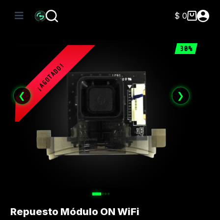
Saltar
al
$
0
Carro
contenido
de
compra
30%
❮
❯
Repuesto Módulo ON WiFi