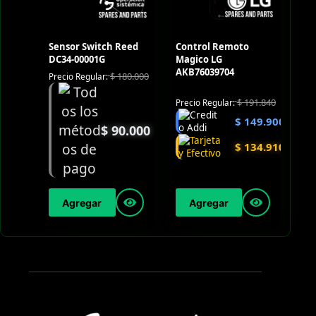
Sensor Switch Reed
Control Remoto
DC34-00001G
Magico LG
AKB76039704
$
180.000
Precio Regular:
$
191.840
Precio Regular:
$
149.900
$
90.000
$
134.910
Agregar
Agregar