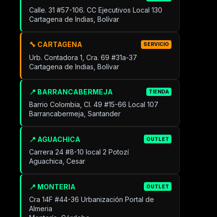
Calle. 31 #57-106. CC Ejecutivos Local 130
Cartagena de Indias, Bolívar
🔧 CARTAGENA
SERVICIO
Urb. Contadora 1, Cra. 69 #31a-37
Cartagena de Indias, Bolívar
📍 BARRANCABERMEJA
TIENDA
Barrio Colombia, Cl. 49 #15-66 Local 107
Barrancabermeja, Santander
📍 AGUACHICA
OUTLET
Carrera 24 #8-10 local 2 Potozí
Aguachica, Cesar
📍 MONTERIA
OUTLET
Cra 14F #44-36 Urbanización Portal de
Almeria