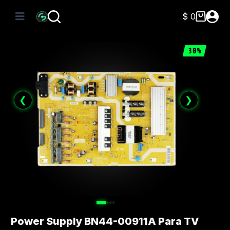
Saltar
al
$
0
Carro
contenido
de
compra
30%
❮
❯
Power Supply BN44-00911A Para TV