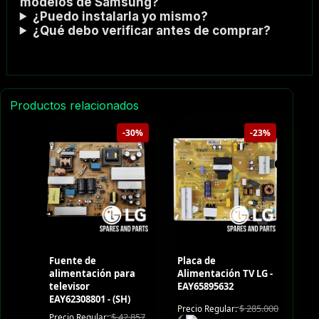
modelos de Samsung?
¿Puedo instalarla yo mismo?
¿Qué debo verificar antes de comprar?
Productos relacionados
-30%
-23%
Fuente de
Placa de
alimentación para
Alimentación TV LG -
televisor
EAY65895632
EAY62308801 - (SH)
$
285.000
Precio Regular:
$
42.857
Precio Regular: