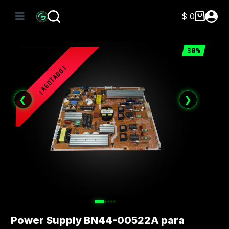
Saltar
al
$
0
Carro
contenido
de
compra
30%
❮
❯
Power Supply BN44-00522A para