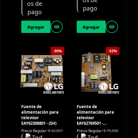
Agregar
Agregar
-30%
-53%
Fuente de
Fuente de
alimentación para
alimentación para
televisor
televisor
EAY62308801 - (SH)
EAY62769501 -
(Segunda Mano)
$
42.857
$
75.000
Precio Regular:
Precio Regular: