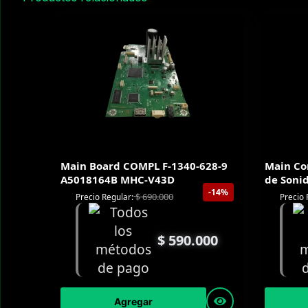
Main Board COMPL F-1340-628-9
Main Co
A5018164B MHC-V43D
de Soni
-14%
$
690.000
Precio Regular:
Precio 
$
590.000
Agregar