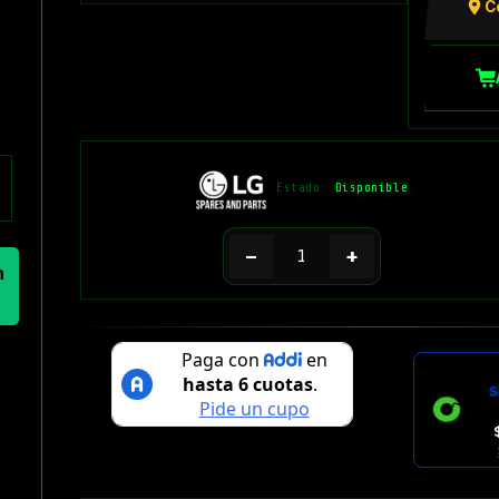
C
Estado:
Disponible
−
+
n