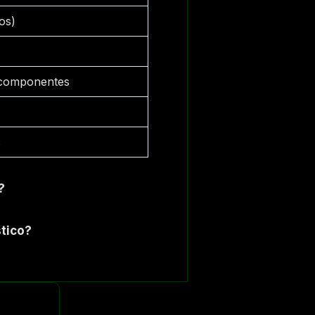
os)
e componentes
s
?
stico?