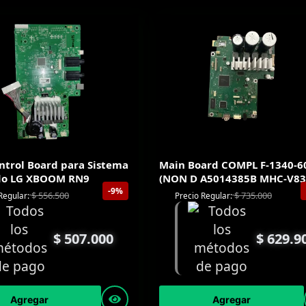
ntrol Board para Sistema
Main Board COMPL F-1340-6
do LG XBOOM RN9
(NON D A5014385B MHC-V83
-9%
$
556.500
$
735.000
Regular:
Precio Regular:
$
507.000
$
629.9
Agregar
Agregar