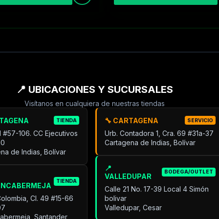
📍 UBICACIONES Y SUCURSALES
Visítanos en cualquiera de nuestras tiendas
RTAGENA
🔧 CARTAGENA
TIENDA
SERVICIO
31 #57-106. CC Ejecutivos
Urb. Contadora 1, Cra. 69 #31a-37
30
Cartagena de Indias, Bolívar
na de Indias, Bolívar
📍
BODEGA/OUTLET
VALLEDUPAR
TIENDA
ANCABERMEJA
Calle 21 No. 17-39 Local 4 Simón
Colombia, Cl. 49 #15-66
bolivar
07
Valledupar, Cesar
cabermeja, Santander