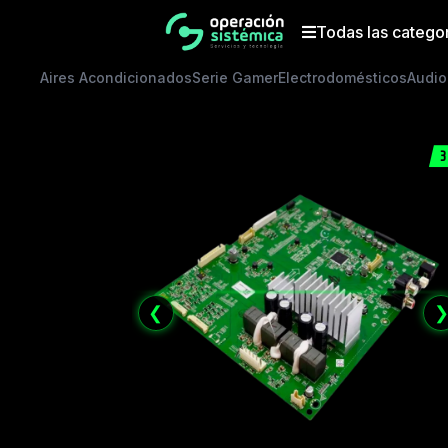
Saltar
al
Todas las catego
contenido
Aires Acondicionados
Serie Gamer
Electrodomésticos
Audio
3
❮