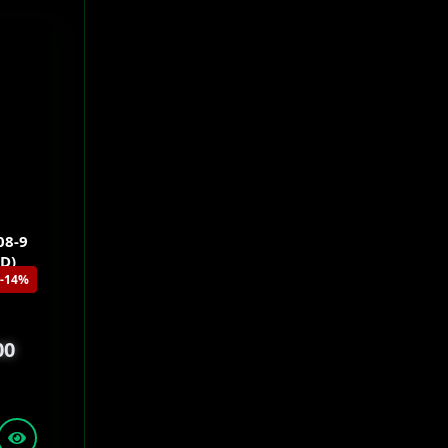
08-9
D)
-14%
00