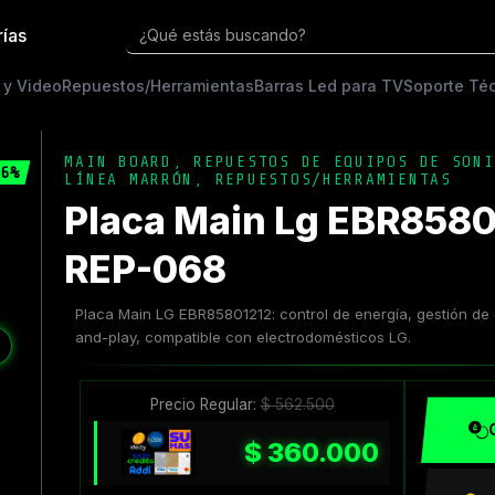
rías
¿Qué estás buscando?
 y Video
Repuestos/Herramientas
Barras Led para TV
Soporte Té
MAIN BOARD
,
REPUESTOS DE EQUIPOS DE SONI
6%
LÍNEA MARRÓN
,
REPUESTOS/HERRAMIENTAS
Placa Main Lg EBR8580
REP-068
Placa Main LG EBR85801212: control de energía, gestión de ci
and-play, compatible con electrodomésticos LG.
❯
Precio Regular:
$
562.500
$
360.000