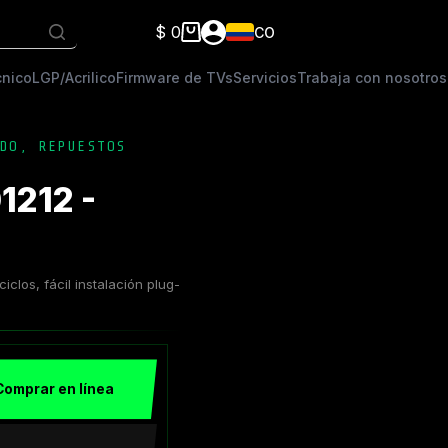
$
0
CO
Carro
de
cnico
LGP/Acrilico
Firmware de TVs
Servicios
Trabaja con nosotros
compra
DO
,
REPUESTOS
1212 -
clos, fácil instalación plug-
Comprar en línea