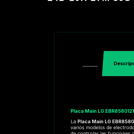
Descrip
Placa Main LG EBR858012
La
Placa Main LG EBR8580
varios modelos de electro
de controlar las funciones cl