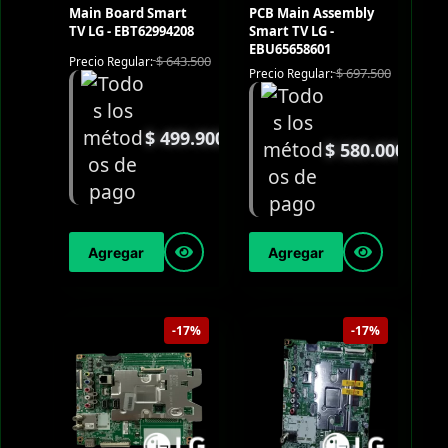
Main Board Smart
PCB Main Assembly
TV LG - EBT62994208
Smart TV LG -
EBU65658601
$
643.500
Precio Regular:
$
697.500
Precio Regular:
$
499.900
$
580.000
Agregar
Agregar
-17%
-17%