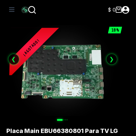
Saltar
al
$
0
Carro
contenido
de
compra
18%
❮
❯
Placa Main EBU66380801 Para TV LG