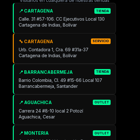
Visítanos en cualquiera de nuestras tiendas
📍 CARTAGENA
TIENDA
Calle. 31 #57-106. CC Ejecutivos Local 130
Cartagena de Indias, Bolívar
🔧 CARTAGENA
SERVICIO
Urb. Contadora 1, Cra. 69 #31a-37
Cartagena de Indias, Bolívar
📍 BARRANCABERMEJA
TIENDA
Barrio Colombia, Cl. 49 #15-66 Local 107
Barrancabermeja, Santander
📍 AGUACHICA
OUTLET
Carrera 24 #8-10 local 2 Potozí
Aguachica, Cesar
📍 MONTERIA
OUTLET