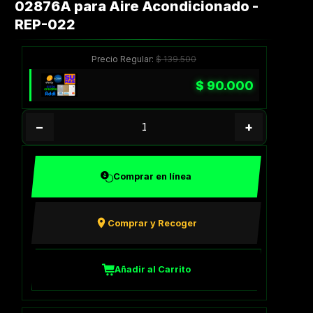
02876A para Aire Acondicionado -
REP-022
Precio Regular:
$
139.500
$
90.000
−
+
Comprar en línea
Comprar y Recoger
Añadir al Carrito