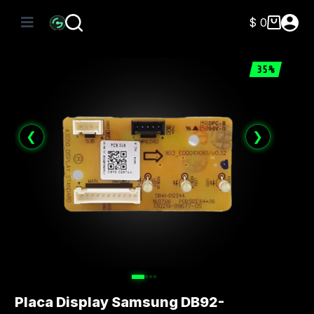
Saltar
al
$
0
Carro
contenido
de
compra
35%
❮
❯
Placa Display Samsung DB92-