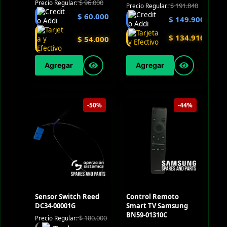
$
96.000
Precio Regular:
$
191.840
Precio Regular:
$
60.000
$
149.900
$
134.910
$
54.000
Agregar
Agregar
-50%
-44%
Sensor Switch Reed
Control Remoto
DC34-00001G
Smart TV Samsung
BN59-01310C
$
180.000
Precio Regular: