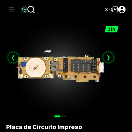
Saltar
al
$
0
Carro
contenido
de
compra
21%
❮
❯
Placa de Circuito Impreso