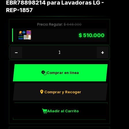
EBR78898214 para Lavadoras LG -
REP-1857
Precio Regular:
$
648.000
$
510.000
−
+
Comprar en línea
Comprar y Recoger
Añadir al Carrito