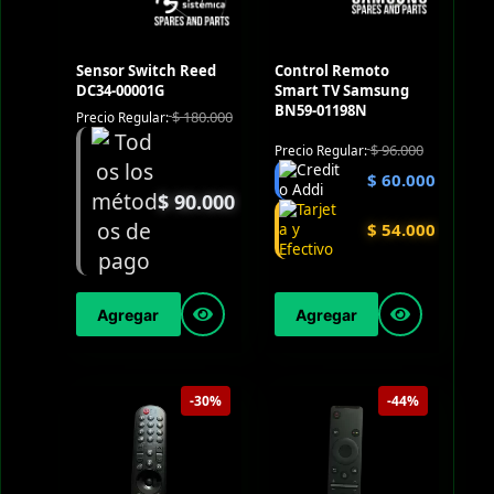
Sensor Switch Reed
Control Remoto
DC34-00001G
Smart TV Samsung
BN59-01198N
$
180.000
Precio Regular:
$
96.000
Precio Regular:
$
60.000
$
90.000
$
54.000
Agregar
Agregar
-30%
-44%