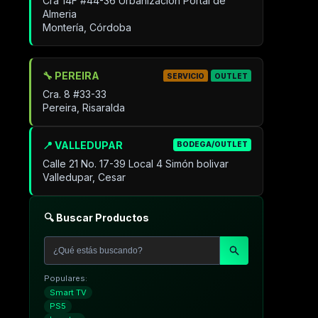
Cra 14F #44-36 Urbanización Portal de
Almeria
Montería, Córdoba
🔧 PEREIRA
SERVICIO
OUTLET
Cra. 8 #33-33
Pereira, Risaralda
📍 VALLEDUPAR
BODEGA/OUTLET
Calle 21 No. 17-39 Local 4 Simón bolivar
Valledupar, Cesar
🔍 Buscar Productos
Populares:
Smart TV
PS5