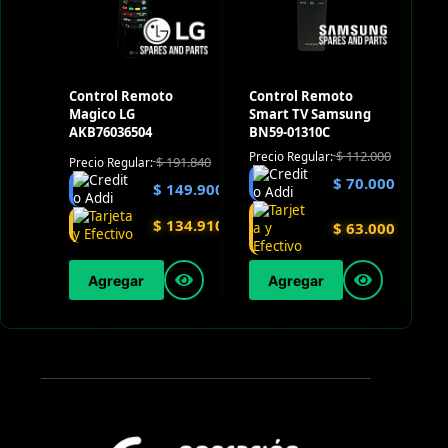
Control Remoto
Control Remoto
Magico LG
Smart TV Samsung
AKB76036504
BN59-01310C
$
112.000
Precio Regular:
$
191.840
Precio Regular:
$
70.000
$
149.900
$
134.910
$
63.000
Agregar
Agregar