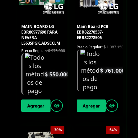
MAIN BOARD LG
Main Board PCB
EBR80977698 PARA
EBR82278537-
NEVERA
EBR82278506
LS63SPGK.ADSCCLM
$
1.087.150
Precio Regular:
$
975.000
Precio Regular:
$
761.000
$
550.000
Agregar
Agregar
-30%
-54%