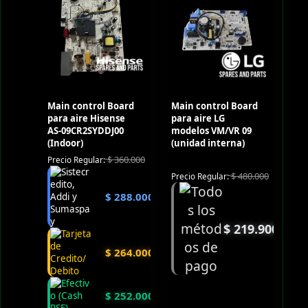
Main control Board
Main control Board
para aire Hisense
para aire LG
AS-09CR2SYDDJ00
modelos VM/VR 09
(Indoor)
(unidad interna)
$
360.000
Precio Regular:
$
480.000
Precio Regular:
$
288.000
$
219.900
$
264.000
$
252.000