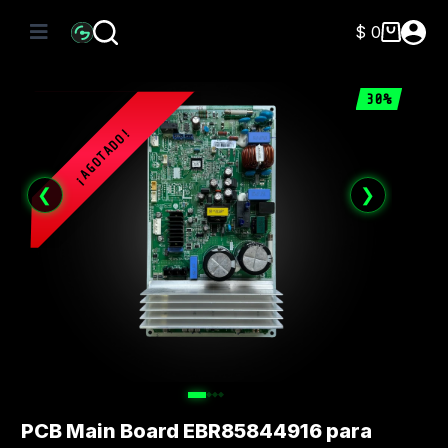
Saltar
al
$
0
Carro
contenido
de
compra
30%
❮
❯
PCB Main Board EBR85844916 para