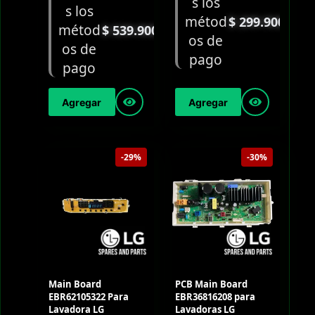
$
299.900
$
539.900
Agregar
Agregar
-29%
-30%
Main Board
PCB Main Board
EBR62105322 Para
EBR36816208 para
Lavadora LG
Lavadoras LG