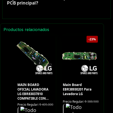
PCB principal?
Productos relacionados
-23%
MAIN BOARD
Main Board
OFICIAL LAVADORA
EBR38930201 Para
LG EBR83037810
Lavadora LG
COMPATIBLE CON
$
388.500
Precio Regular:
WT17DSB
$
405.000
Precio Regular: