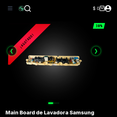
Saltar
al
$
0
Carro
contenido
de
compra
30%
❮
❯
Main Board de Lavadora Samsung