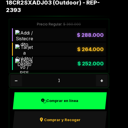
18CR2SXADJ03 (Outdoor) - REP-
2393
Precio Regular:
$
360.000
$
288.000
$
264.000
$
252.000
−
+
Comprar en línea
Comprar y Recoger