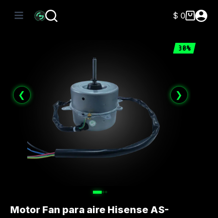
Saltar
al
$
0
Carro
contenido
de
compra
30%
❮
❯
Motor Fan para aire Hisense AS-