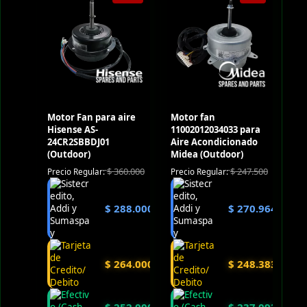
Motor Fan para aire
Motor fan
Hisense AS-
11002012034033 para
24CR2SBBDJ01
Aire Acondicionado
(Outdoor)
Midea (Outdoor)
$
360.000
$
247.500
Precio Regular:
Precio Regular:
$
288.000
$
270.964
$
264.000
$
248.383
$
252.000
$
237.093