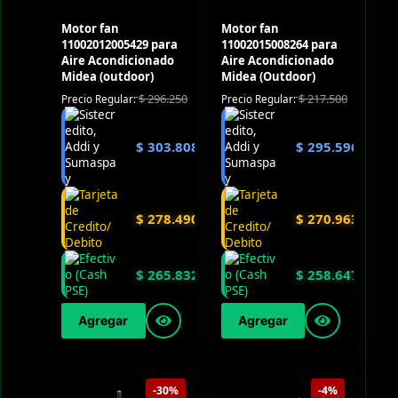
Motor fan
Motor fan
11002012005429 para
11002015008264 para
Aire Acondicionado
Aire Acondicionado
Midea (outdoor)
Midea (Outdoor)
$
296.250
$
217.500
Precio Regular:
Precio Regular:
$
303.808
$
295.596
$
278.490
$
270.963
$
265.832
$
258.647
Agregar
Agregar
-30%
-4%