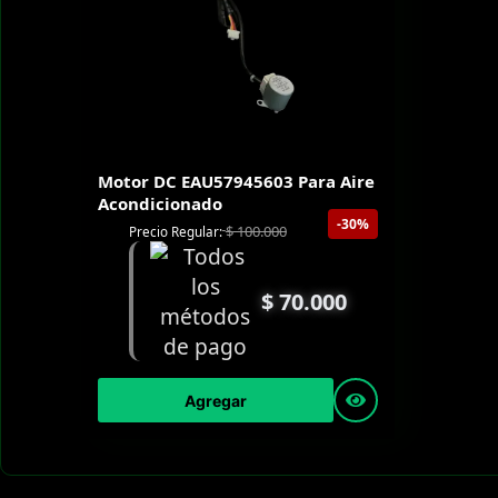
Motor DC EAU57945603 Para Aire
Acondicionado
-30%
$
100.000
Precio Regular:
$
70.000
Agregar