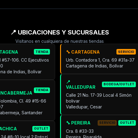
📍 UBICACIONES Y SUCURSALES
Visítanos en cualquiera de nuestras tiendas
RTAGENA
🔧 CARTAGENA
TIENDA
SERVICIO
31 #57-106. CC Ejecutivos
Urb. Contadora 1, Cra. 69 #31a-37
30
Cartagena de Indias, Bolívar
na de Indias, Bolívar
📍
BODEGA/OUTLET
VALLEDUPAR
TIENDA
ANCABERMEJA
Calle 21 No. 17-39 Local 4 Simón
Colombia, Cl. 49 #15-66
bolivar
07
Valledupar, Cesar
cabermeja, Santander
🔧 PEREIRA
SERVICIO
OUTLET
UACHICA
OUTLET
Cra. 8 #33-33
 24 #8-10 local 2 Potozí
Pereira, Risaralda