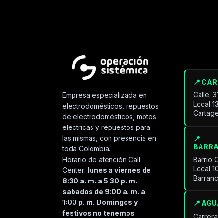
📍 CA
Calle. 
Empresa especializada en
Local 1
electrodomésticos, repuestos
Cartage
de electrodomésticos, motos
electricas y repuestos para
las mismas, con presencia en
📍
BARR
toda Colombia.
Horario de atención Call
Barrio 
Local 1
Center:
lunes a viernes de
Barran
8:30 a. m. a 5:30 p. m.
sabados de 9:00 a. m. a
1:00 p. m. Domingos y
📍 AG
festivos no tenemos
Carrera