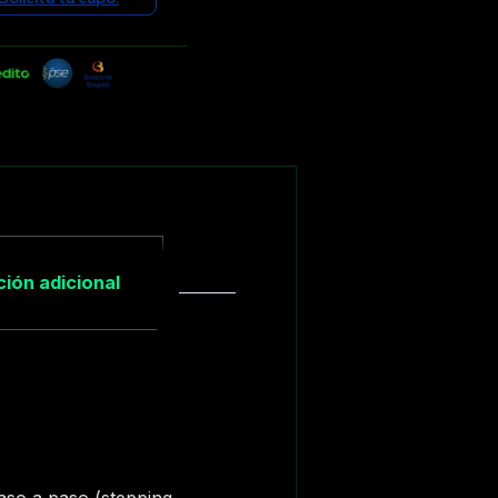
ión adicional
so a paso (stepping