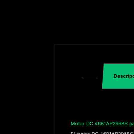
Descrip
Motor DC 4681AP2968S par
El motor DC 4681AP2968S e