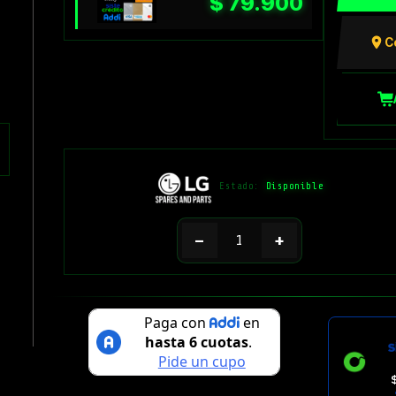
$
79.900
C
Estado:
Disponible
−
+