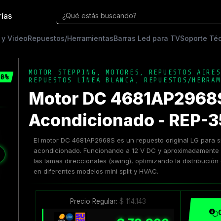
rías
¿Qué estás buscando?
 y Video
Repuestos/Herramientas
Barras Led para TV
Soporte Té
MOTOR STEPPING
,
MOTORES
,
REPUESTOS AIRES
0%
REPUESTOS LÍNEA BLANCA
,
REPUESTOS/HERRAM
Motor DC 4681AP2968S
Acondicionado - REP-
El motor DC 4681AP2968S es un repuesto original LG para s
acondicionado. Funcionando a 12 V DC y aproximadamente 5
❯
las lamas direccionales (swing), optimizando la distribución
en diferentes modelos mini split y HVAC.
Precio Regular:
$
114.143