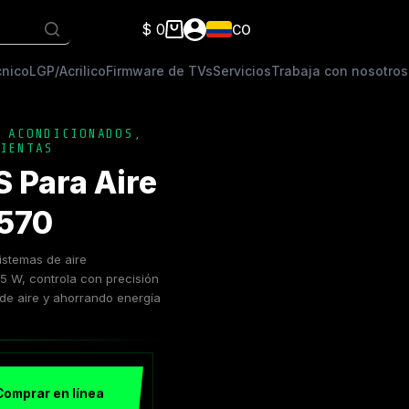
$
0
CO
Carro
de
cnico
LGP/Acrilico
Firmware de TVs
Servicios
Trabaja con nosotros
compra
 ACONDICIONADOS
,
IENTAS
 Para Aire
3570
istemas de aire
 W, controla con precisión
 de aire y ahorrando energía
Comprar en línea