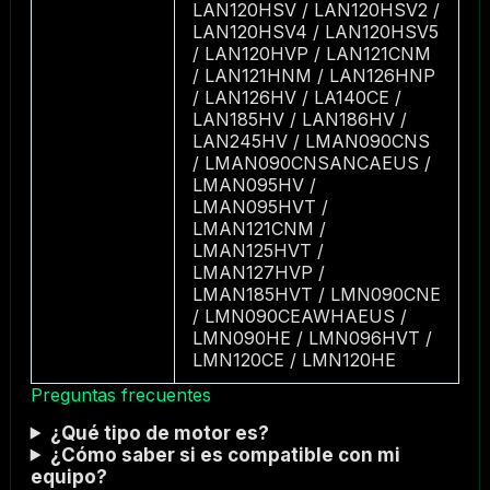
LAN120HSV / LAN120HSV2 /
LAN120HSV4 / LAN120HSV5
/ LAN120HVP / LAN121CNM
/ LAN121HNM / LAN126HNP
/ LAN126HV / LA140CE /
LAN185HV / LAN186HV /
LAN245HV / LMAN090CNS
/ LMAN090CNSANCAEUS /
LMAN095HV /
LMAN095HVT /
LMAN121CNM /
LMAN125HVT /
LMAN127HVP /
LMAN185HVT / LMN090CNE
/ LMN090CEAWHAEUS /
LMN090HE / LMN096HVT /
LMN120CE / LMN120HE
Preguntas frecuentes
¿Qué tipo de motor es?
¿Cómo saber si es compatible con mi
equipo?