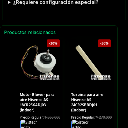
¿Requiere configuración especial?
Productos relacionados
-30%
-30%
Motor Blower para
Turbina para aire
aire Hisense AS-
Hisense AS-
18CR2SXADJ03
24CR2SBBDJ01
(indoor)
(Indoor)
$
360.000
$
270.000
Precio Regular:
Precio Regular: