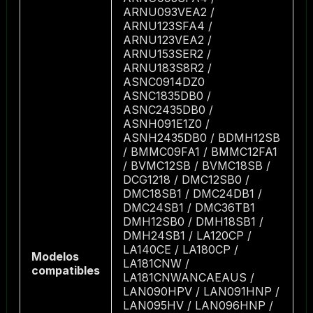
ARNU093VEA2 /
ARNU123SFA4 /
ARNU123VEA2 /
ARNU153SER2 /
ARNU183S8R2 /
ASNC0914DZ0
ASNC1835DB0 /
ASNC2435DB0 /
ASNH091E1Z0 /
ASNH2435DB0 / BDMH12SB
/ BMMC09FA1 / BMMC12FA1
/ BVMC12SB / BVMC18SB /
DCG1218 / DMC12SB0 /
DMC18SB1 / DMC24DB1 /
DMC24SB1 / DMC36TB1
DMH12SB0 / DMH18SB1 /
DMH24SB1 / LA120CP /
LA140CE / LA180CP /
Modelos
LA181CNW /
compatibles
LA181CNWANCAEAUS /
LAN090HPV / LAN091HNP /
LAN095HV / LAN096HNP /