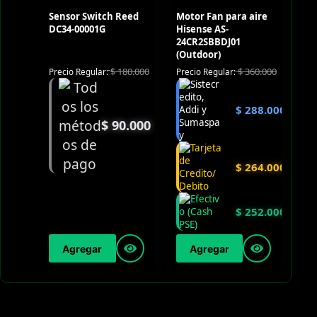
Sensor Switch Reed
Motor Fan para aire
DC34-00001G
Hisense AS-
24CR2SBBDJ01
(Outdoor)
$
180.000
$
360.000
Precio Regular:
Precio Regular:
$
288.000
$
90.000
$
264.000
$
252.000
Agregar
Agregar