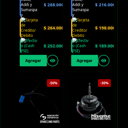
$
288.000
$
216.000
$
264.000
$
198.000
$
252.000
$
189.000
Agregar
Agregar
-50%
-30%