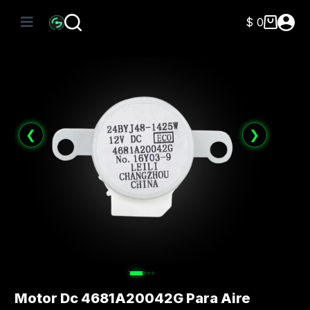
Saltar
al
$
0
Carro
contenido
de
compra
❮
❯
Motor Dc 4681A20042G Para Aire