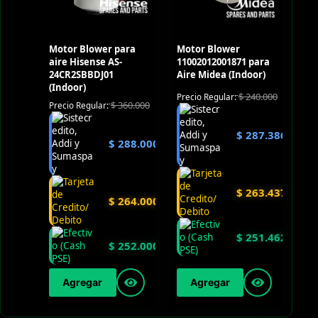
Motor Blower para
Motor Blower
aire Hisense AS-
11002012001871 para
24CR2SBBDJ01
Aire Midea (Indoor)
(Indoor)
$
240.000
Precio Regular:
$
360.000
Precio Regular:
$
287.386
$
288.000
$
263.437
$
264.000
$
251.462
$
252.000
Agregar
Agregar