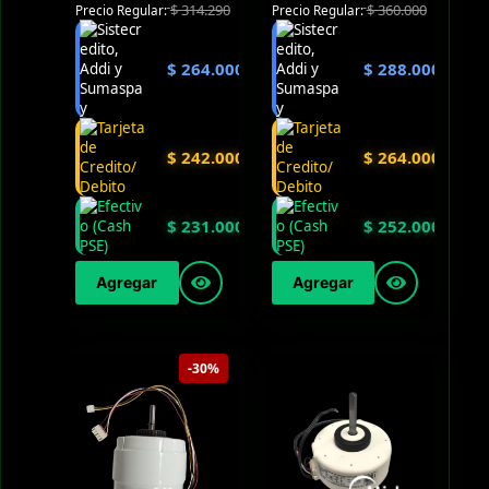
$
314.290
$
360.000
Precio Regular:
Precio Regular:
$
264.000
$
288.000
$
242.000
$
264.000
$
231.000
$
252.000
Agregar
Agregar
-30%