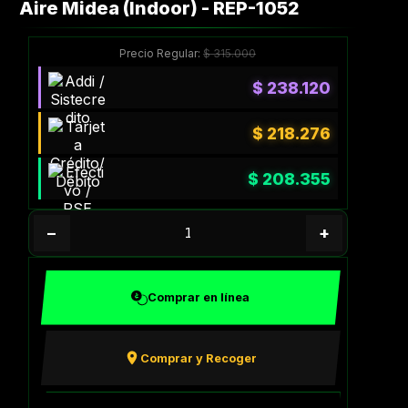
Aire Midea (Indoor) - REP-1052
Precio Regular:
$
315.000
$
238.120
$
218.276
$
208.355
−
+
Comprar en línea
Comprar y Recoger