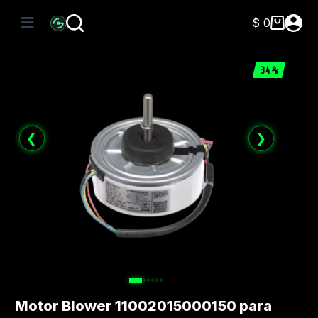
Saltar
al
$
0
Carro
contenido
de
compra
34%
❮
❯
Motor Blower 11002015000150 para