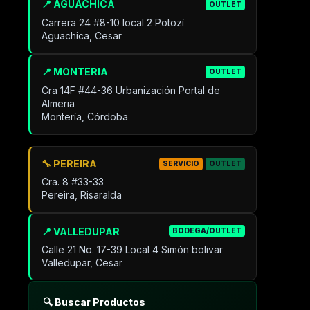
📍 AGUACHICA
OUTLET
Carrera 24 #8-10 local 2 Potozí
Aguachica, Cesar
📍 MONTERIA
OUTLET
Cra 14F #44-36 Urbanización Portal de
Almeria
Montería, Córdoba
🔧 PEREIRA
SERVICIO
OUTLET
Cra. 8 #33-33
Pereira, Risaralda
📍 VALLEDUPAR
BODEGA/OUTLET
Calle 21 No. 17-39 Local 4 Simón bolivar
Valledupar, Cesar
🔍 Buscar Productos