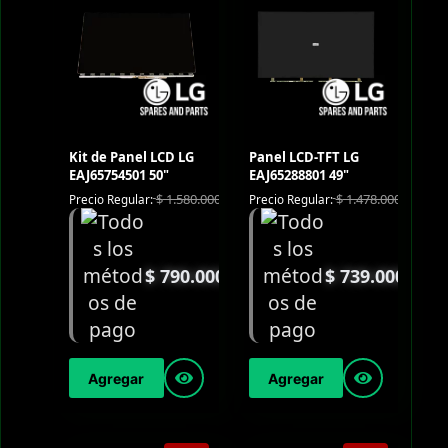
Kit de Panel LCD LG
Panel LCD-TFT LG
EAJ65754501 50"
EAJ65288801 49"
$
1.580.000
$
1.478.000
Precio Regular:
Precio Regular:
$
790.000
$
739.000
Agregar
Agregar