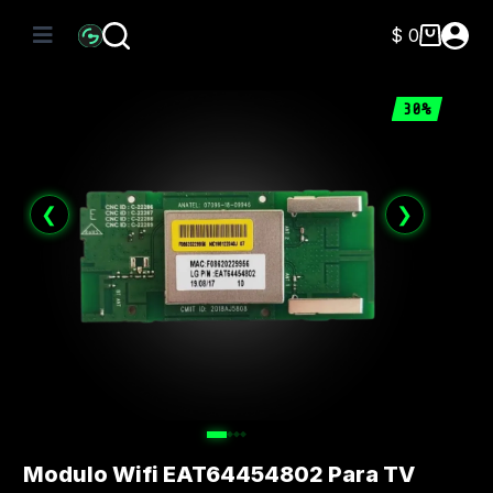
Saltar
al
$
0
Carro
contenido
de
compra
30%
❮
❯
Modulo Wifi EAT64454802 Para TV