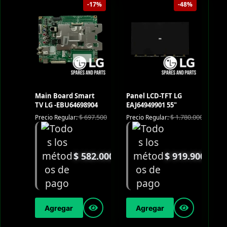
-17%
-48%
Main Board Smart
Panel LCD-TFT LG
TV LG -EBU64698904
EAJ64949901 55"
$
697.500
$
1.780.000
Precio Regular:
Precio Regular:
$
582.000
$
919.900
Agregar
Agregar