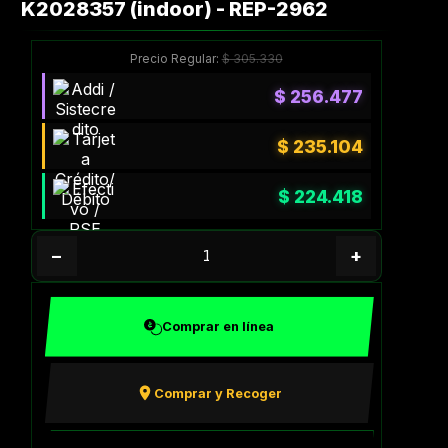
K2028357 (indoor) - REP-2962
Precio Regular:
$
305.330
$
256.477
$
235.104
$
224.418
−
+
Comprar en línea
Comprar y Recoger