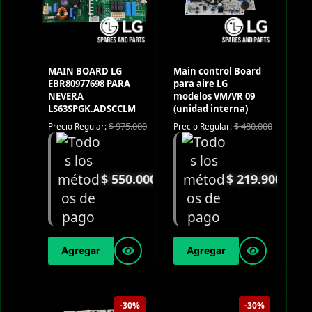
MAIN BOARD LG
Main control Board
EBR80977698 PARA
para aire LG
NEVERA
modelos VM/VR 09
LS63SPGK.ADSCCLM
(unidad interna)
$
975.000
$
480.000
Precio Regular:
Precio Regular:
$
550.000
$
219.900
Agregar
Agregar
-30%
-30%