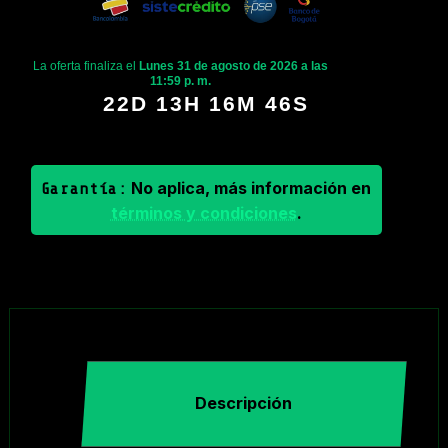
La oferta finaliza el
Lunes 31 de agosto de 2026 a las
11:59 p. m.
22D 13H 16M 45S
No aplica, más información en
Garantía:
términos y condiciones
.
Descripción