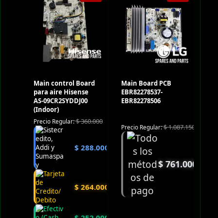
Main control Board
Main Board PCB
para aire Hisense
EBR82278537-
AS-09CR2SYDDJ00
EBR82278506
(Indoor)
$
360.000
Precio Regular:
$
1.087.150
Precio Regular:
$
288.000
$
761.000
$
264.000
$
252.000