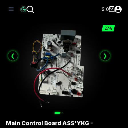
Saltar
al
$
0
Carro
contenido
de
compra
27%
❮
❯
Main Control Board ASS'YKG -