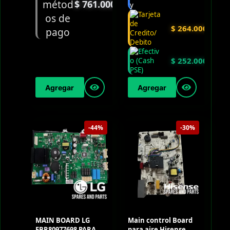
$
761.000
$
264.000
$
252.000
Agregar
Agregar
-44%
-30%
MAIN BOARD LG
Main control Board
EBR80977698 PARA
para aire Hisense