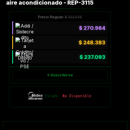
aire acondicionado - REP-3115
Precio Regular:
$
322.576
$
270.964
$
248.383
$
237.093
⭐ Suscribirse
Estado:
No Disponible