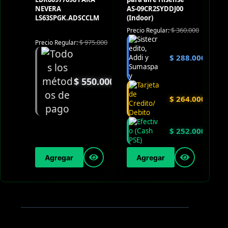
NEVERA
AS-09CR2SYDDJ00
LS63SPGK.ADSCCLM
(Indoor)
$
360.000
Precio Regular:
$
975.000
Precio Regular:
$
288.000
$
550.000
$
264.000
$
252.000
Agregar
Agregar