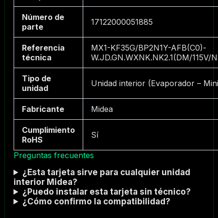
Número de
17122000051885
parte
Referencia
MX1-KF35G/BP2N1Y-AFB(C0)-
técnica
W.JD.GN.WXNK.NK2.1(DM/115V/
Tipo de
Unidad interior (Evaporador – Mini
unidad
Fabricante
Midea
Cumplimiento
Sí
RoHS
Preguntas frecuentes
¿Esta tarjeta sirve para cualquier unidad
interior Midea?
¿Puedo instalar esta tarjeta sin técnico?
¿Cómo confirmo la compatibilidad?