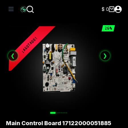
Saltar
al
$
0
Carro
contenido
de
compra
26%
❮
❯
Main Control Board 17122000051885