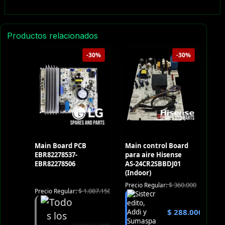
Productos relacionados
-30%
-30%
Main Board PCB
Main control Board
EBR82278537-
para aire Hisense
EBR82278506
AS-24CR2SBBDJ01
(Indoor)
$
360.000
Precio Regular:
$
1.087.150
Precio Regular:
$
288.000