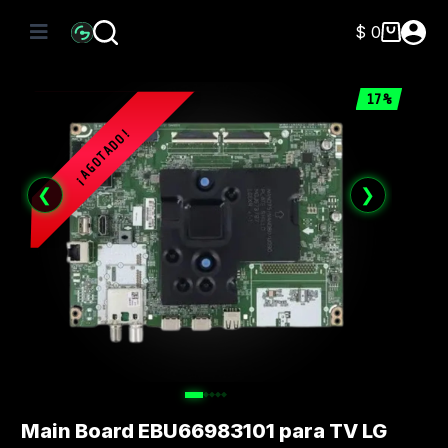
Saltar
al
$
0
Carro
contenido
de
compra
17%
❮
❯
Main Board EBU66983101 para TV LG