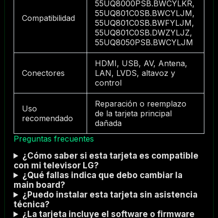
55UQ8000PSB.BWCYLKR,
55UQ801C0SB.BWCYLJM,
Compatibilidad
55UQ801C0SB.BWFYLJM,
55UQ801C0SB.DWZYLJZ,
55UQ8050PSB.BWCYLJM
HDMI, USB, AV, Antena,
Conectores
LAN, LVDS, altavoz y
control
Reparación o reemplazo
Uso
de la tarjeta principal
recomendado
dañada
Preguntas frecuentes
¿Cómo saber si esta tarjeta es compatible
con mi televisor LG?
¿Qué fallas indica que debo cambiar la
main board?
¿Puedo instalar esta tarjeta sin asistencia
técnica?
¿La tarjeta incluye el software o firmware