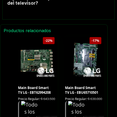
del televisor?
Productos relacionados
-22%
-17%
Main Board Smart
Main Board Smart
TV LG - EBT62994208
TV LG - EBU65710501
$
643.500
$
630.000
Precio Regular:
Precio Regular: