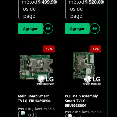
$
499.900
$
520.000
Agregar
Agregar
-17%
-17%
Main Board Smart
PCB Main Assembly
TV LG -EBU64698904
Smart TV LG -
EBU65658601
$
697.500
Precio Regular:
$
697.500
Precio Regular: