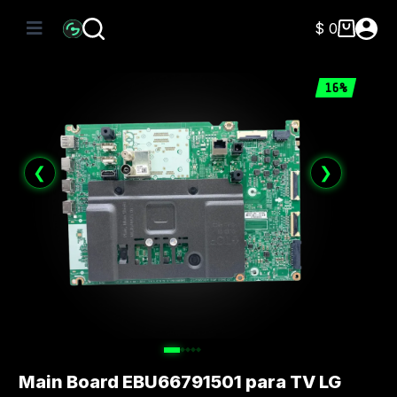
Saltar
al
$
0
Carro
contenido
de
compra
16%
❮
❯
Main Board EBU66791501 para TV LG