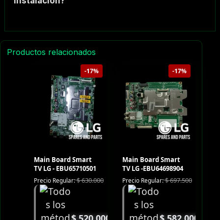
instalación?
Productos relacionados
-17%
-17%
Main Board Smart
Main Board Smart
TV LG - EBU65710501
TV LG -EBU64698904
$
630.000
$
697.500
Precio Regular:
Precio Regular:
$
520.000
$
582.000