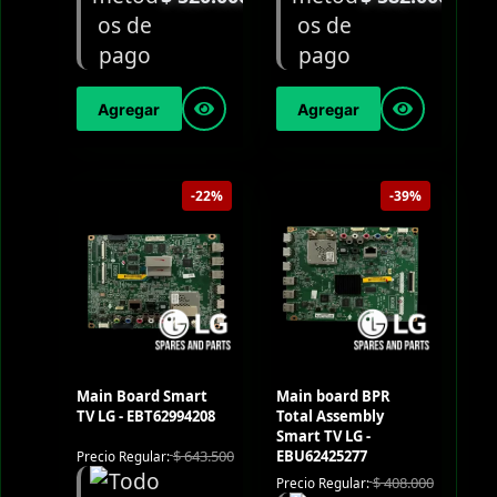
Agregar
Agregar
-22%
-39%
Main Board Smart
Main board BPR
TV LG - EBT62994208
Total Assembly
Smart TV LG -
EBU62425277
$
643.500
Precio Regular:
$
408.000
Precio Regular: