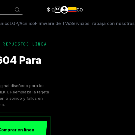
$
0
CO
Carro
de
cnico
LGP/Acrilico
Firmware de TVs
Servicios
Trabaja con nosotros
compra
,
REPUESTOS LÍNEA
604 Para
inal diseñado para los
. Reemplaza la tarjeta
n o sonido y fallos en
mo.
Comprar en línea