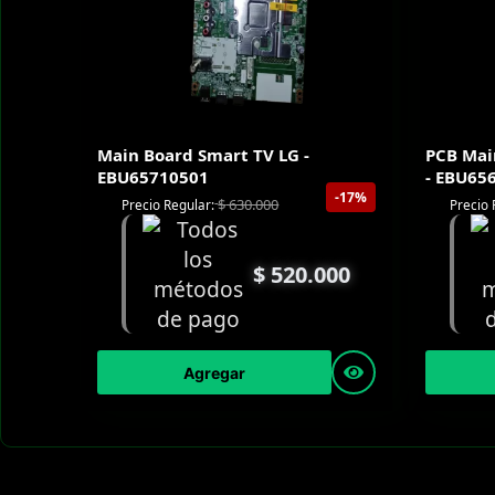
Main Board Smart TV LG -
PCB Mai
EBU65710501
- EBU65
-17%
$
630.000
Precio Regular:
Precio 
$
520.000
Agregar