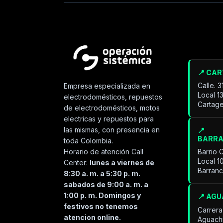
📍 CA
Calle. 
Empresa especializada en
Local 1
electrodomésticos, repuestos
Cartage
de electrodomésticos, motos
electricas y repuestos para
las mismas, con presencia en
📍
BARR
toda Colombia.
Horario de atención Call
Barrio 
Local 1
Center:
lunes a viernes de
Barran
8:30 a. m. a 5:30 p. m.
sabados de 9:00 a. m. a
1:00 p. m. Domingos y
📍 AG
festivos no tenemos
Carrera
atencion online.
Aguach