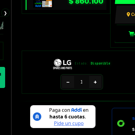
$
860.100
❯
C
Estado:
Disponible
n
−
+
$