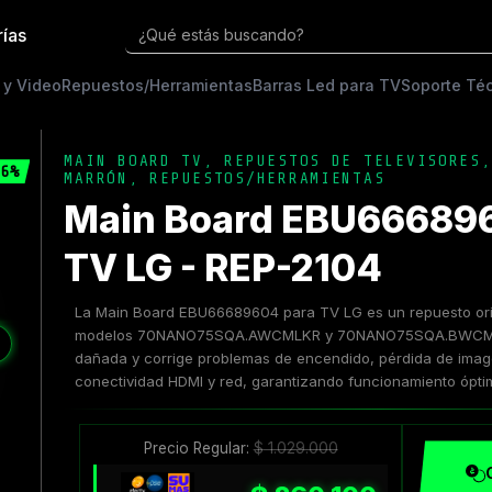
rías
¿Qué estás buscando?
 y Video
Repuestos/Herramientas
Barras Led para TV
Soporte Té
MAIN BOARD TV
,
REPUESTOS DE TELEVISORES
6%
MARRÓN
,
REPUESTOS/HERRAMIENTAS
Main Board EBU66689
TV LG - REP-2104
La Main Board EBU66689604 para TV LG es un repuesto orig
modelos 70NANO75SQA.AWCMLKR y 70NANO75SQA.BWCMLKR
❯
dañada y corrige problemas de encendido, pérdida de image
conectividad HDMI y red, garantizando funcionamiento ópti
Precio Regular:
$
1.029.000