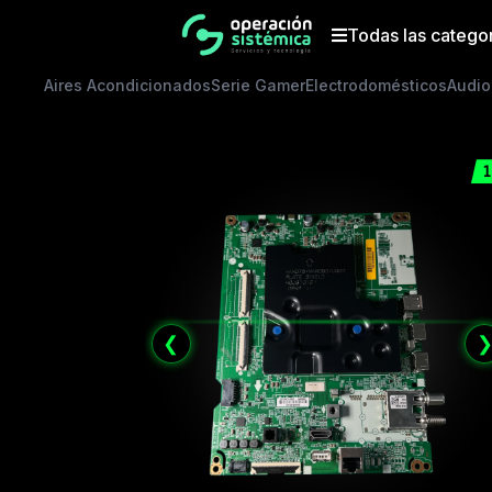
Saltar
al
Todas las catego
contenido
Aires Acondicionados
Serie Gamer
Electrodomésticos
Audio
1
❮