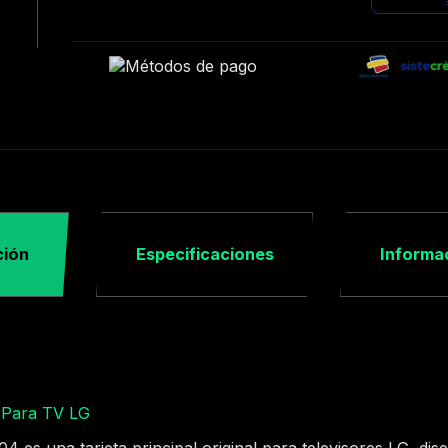
ción
Especificaciones
Informac
Para TV LG
s una tarjeta principal original para televisores LG, dis