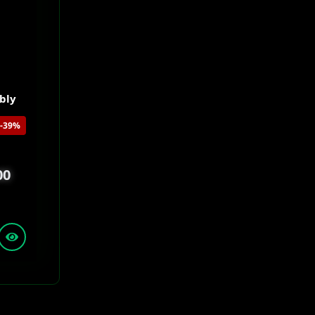
bly
-39%
00