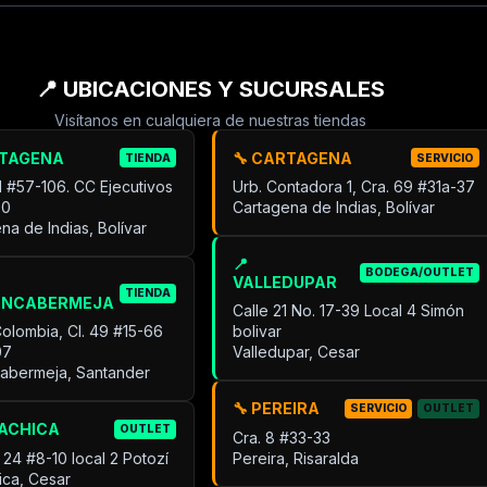
📍 UBICACIONES Y SUCURSALES
Visítanos en cualquiera de nuestras tiendas
RTAGENA
🔧 CARTAGENA
TIENDA
SERVICIO
31 #57-106. CC Ejecutivos
Urb. Contadora 1, Cra. 69 #31a-37
30
Cartagena de Indias, Bolívar
na de Indias, Bolívar
📍
BODEGA/OUTLET
VALLEDUPAR
TIENDA
ANCABERMEJA
Calle 21 No. 17-39 Local 4 Simón
Colombia, Cl. 49 #15-66
bolivar
07
Valledupar, Cesar
cabermeja, Santander
🔧 PEREIRA
SERVICIO
OUTLET
UACHICA
OUTLET
Cra. 8 #33-33
 24 #8-10 local 2 Potozí
Pereira, Risaralda
ica, Cesar