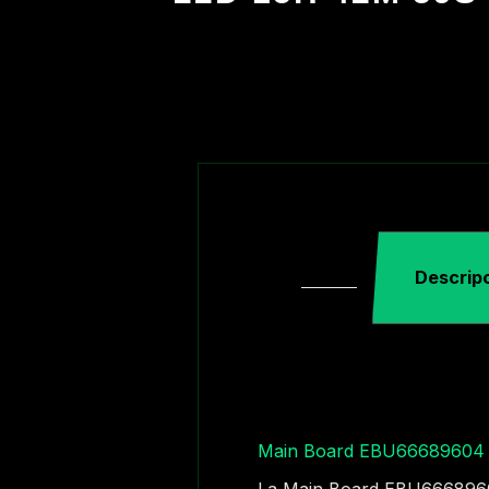
Descrip
Main Board EBU66689604 
La Main Board EBU66689604 e