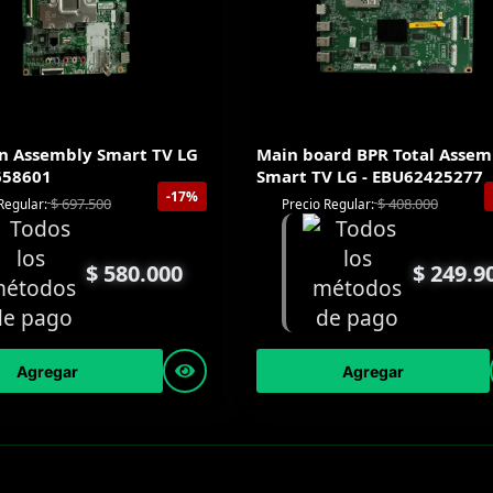
n Assembly Smart TV LG
Main board BPR Total Assem
658601
Smart TV LG - EBU62425277
-17%
$
697.500
$
408.000
Regular:
Precio Regular:
$
580.000
$
249.9
Agregar
Agregar