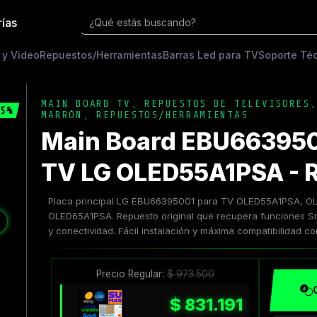
rías
¿Qué estás buscando?
 y Video
Repuestos/Herramientas
Barras Led para TV
Soporte Té
MAIN BOARD TV
,
REPUESTOS DE TELEVISORES
5%
MARRÓN
,
REPUESTOS/HERRAMIENTAS
Main Board EBU663950
TV LG OLED55A1PSA - R
Placa principal LG EBU66395001 para TV OLED55A1PSA, O
OLED65A1PSA. Repuesto original que recupera funciones S
❯
y conectividad. Fácil instalación y máxima compatibilidad c
Precio Regular:
$
973.500
$
831.191