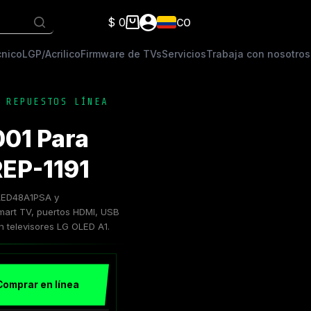
$
0
CO
Carro
de
cnico
LGP/Acrilico
Firmware de TVs
Servicios
Trabaja con nosotros
compra
,
REPUESTOS LÍNEA
01 Para
EP-1191
LED48A1PSA y
mart TV, puertos HDMI, USB
on televisores LG OLED A1.
Comprar en línea