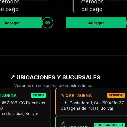
Agregar
Agregar
📍 UBICACIONES Y SUCURSALES
Visítanos en cualquiera de nuestras tiendas
RTAGENA
🔧 CARTAGENA
TIENDA
SERVICIO
31 #57-106. CC Ejecutivos
Urb. Contadora 1, Cra. 69 #31a-37
30
Cartagena de Indias, Bolívar
na de Indias, Bolívar
📍
BODEGA/OUTLET