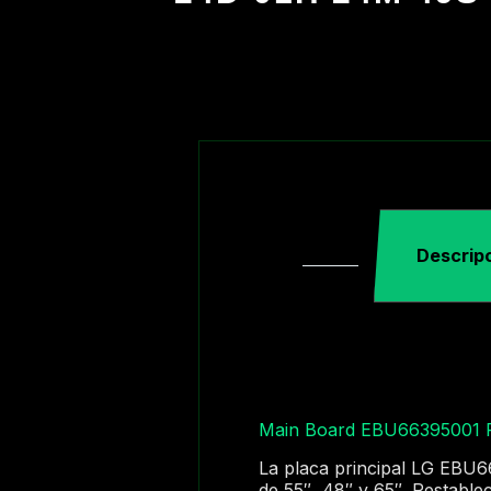
Descrip
Main Board EBU66395001
La placa principal LG EBU6
de 55″, 48″ y 65″. Restable