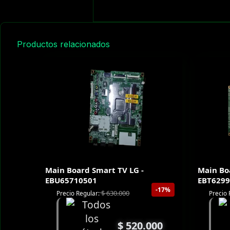
Productos relacionados
Main Board Smart TV LG -
Main Bo
EBU65710501
EBT6299
-17%
$
630.000
Precio Regular:
Precio 
$
520.000