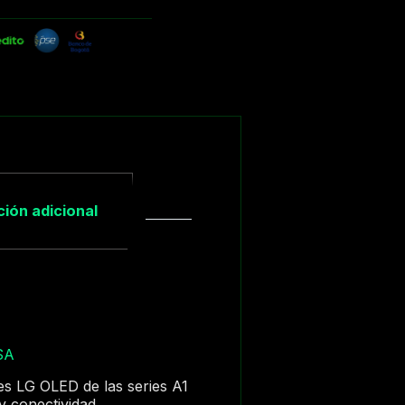
ión adicional
SA
es LG OLED de las series A1
y conectividad.