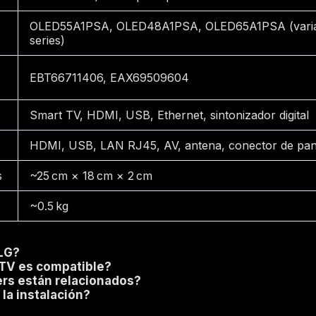
OLED55A1PSA, OLED48A1PSA, OLED65A1PSA (vari
series)
EBT66711406, EAX69509604
Smart TV, HDMI, USB, Ethernet, sintonizador digital
HDMI, USB, LAN RJ45, AV, antena, conector de pan
s
~25 cm × 18 cm × 2 cm
~0.5 kg
 LG?
TV es compatible?
rs están relacionados?
 la instalación?