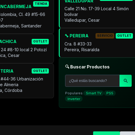
VALLEDUPAR
TIENDA
ANCABERMEJA
Calle 21 No. 17-39 Local 4 Simón
Colombia, Cl. 49 #15-66
bolivar
07
Valledupar, Cesar
cabermeja, Santander
🔧 PEREIRA
SERVICIO
OUTLET
UACHICA
OUTLET
Cra. 8 #33-33
 24 #8-10 local 2 Potozí
Pereira, Risaralda
ica, Cesar
🔍 Buscar Productos
NTERIA
OUTLET
 #44-36 Urbanización
de Almeria
ía, Córdoba
Populares:
Smart TV
PS5
Inverter
C