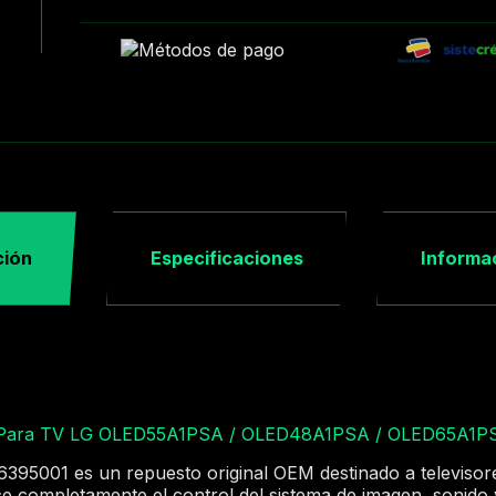
ción
Especificaciones
Informac
 Para TV LG OLED55A1PSA / OLED48A1PSA / OLED65A1P
6395001 es un repuesto original OEM destinado a televisor
ce completamente el control del sistema de imagen, sonido 