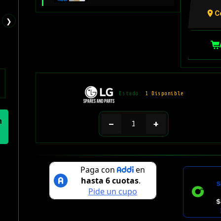
C
❯
Estado:
1 Disponible
n
−
+
$