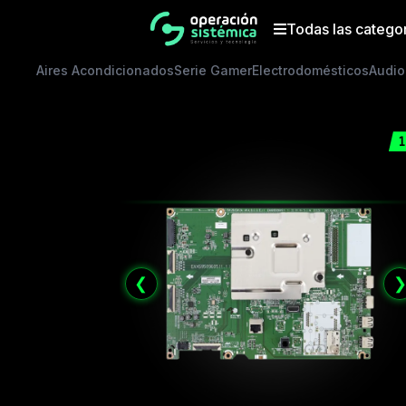
Saltar
al
Todas las catego
contenido
Aires Acondicionados
Serie Gamer
Electrodomésticos
Audio
1
❮