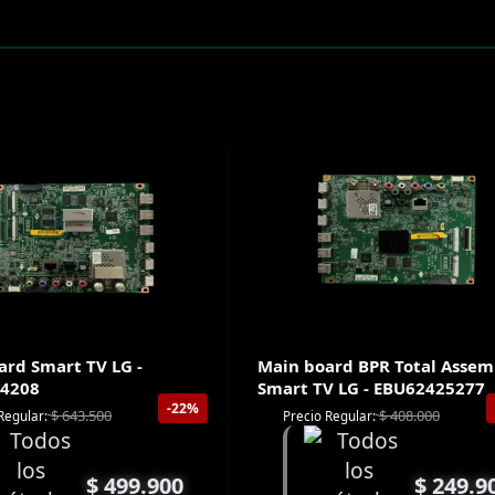
ard Smart TV LG -
Main board BPR Total Assem
4208
Smart TV LG - EBU62425277
-22%
$
643.500
$
408.000
Regular:
Precio Regular:
$
499.900
$
249.9