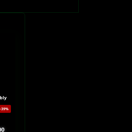
bly
-39%
00