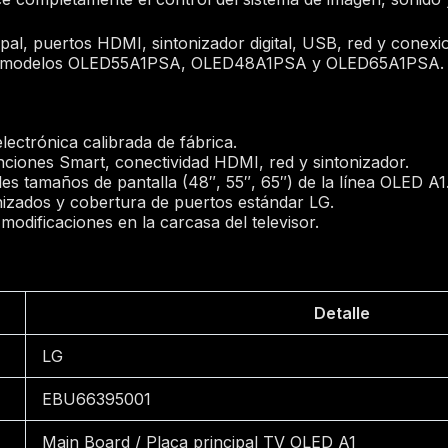
ipal, puertos HDMI, sintonizador digital, USB, red y conexi
 los modelos OLED55A1PSA, OLED48A1PSA y OLED65A1PSA.
lectrónica calibrada de fábrica.
nciones Smart, conectividad HDMI, red y sintonizador.
es tamaños de pantalla (48″, 55″, 65″) de la línea OLED A1
izados y cobertura de puertos estándar LG.
modificaciones en la carcasa del televisor.
Detalle
LG
EBU66395001
Main Board / Placa principal TV OLED A1