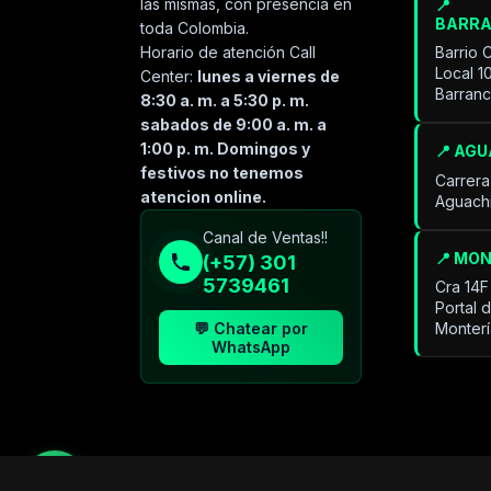
las mismas, con presencia en
📍
BARR
toda Colombia.
Horario de atención Call
Barrio 
Local 1
Center:
lunes a viernes de
Barran
8:30 a. m. a 5:30 p. m.
sabados de 9:00 a. m. a
1:00 p. m. Domingos y
📍 AG
festivos no tenemos
Carrera
atencion online.
Aguach
Especialista de operación
Canal de Ventas!!
sistémica
📍 MO
(+57) 301
En línea
5739461
Cra 14F
Portal 
💬 Chatear por
Monter
WhatsApp