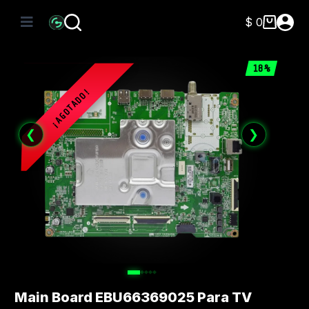
Saltar
al
$
0
Carro
contenido
de
compra
18%
❮
❯
Main Board EBU66369025 Para TV