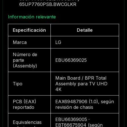
65UP7760PSB.BWCGLKR
Información relevante
Especificación
Detalle
Marca
LG
Número de
parte
EBU66369025
(Assembly)
Main Board / BPR Total
Tipo
Assembly para TV UHD
4K
PCB (EAX)
EAX69487906 (1.0), según
reportado
revisión de chasis
EBU66369005 ·
Equivalencias
EBT66675904 (según