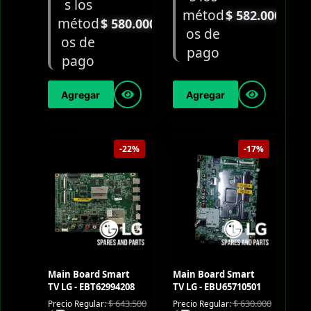
$
582.000
$
580.000
Agregar
Agregar
-22%
-17%
Main Board Smart
Main Board Smart
TV LG - EBT62994208
TV LG - EBU65710501
$
643.500
$
630.000
Precio Regular:
Precio Regular: