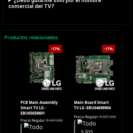
¿Debo guiarme solo por el nombre
comercial del TV?
Productos relacionados
-17%
-17%
PCB Main Assembly
Main Board Smart
Smart TV LG -
TV LG -EBU64698904
EBU65658601
$
697.500
Precio Regular:
$
697.500
Precio Regular: