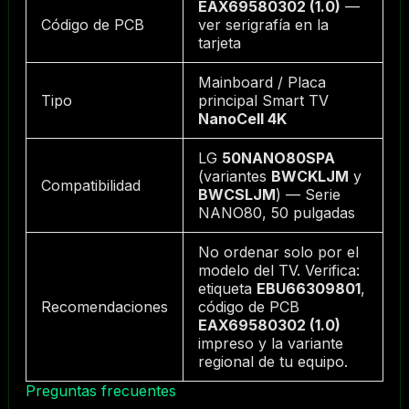
EAX69580302 (1.0)
—
Código de PCB
ver serigrafía en la
tarjeta
Mainboard / Placa
Tipo
principal Smart TV
NanoCell 4K
LG
50NANO80SPA
(variantes
BWCKLJM
y
Compatibilidad
BWCSLJM
) — Serie
NANO80, 50 pulgadas
No ordenar solo por el
modelo del TV. Verifica:
etiqueta
EBU66309801
,
Recomendaciones
código de PCB
EAX69580302 (1.0)
impreso y la variante
regional de tu equipo.
Preguntas frecuentes