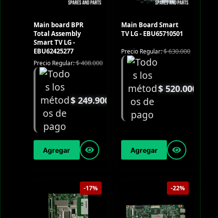
Main board BPR
Main Board Smart
Total Assembly
TV LG - EBU65710501
Smart TV LG -
EBU62425277
$
630.000
Precio Regular:
$
408.000
Precio Regular:
$
520.000
$
249.900
Agregar
Agregar
-17%
-22%