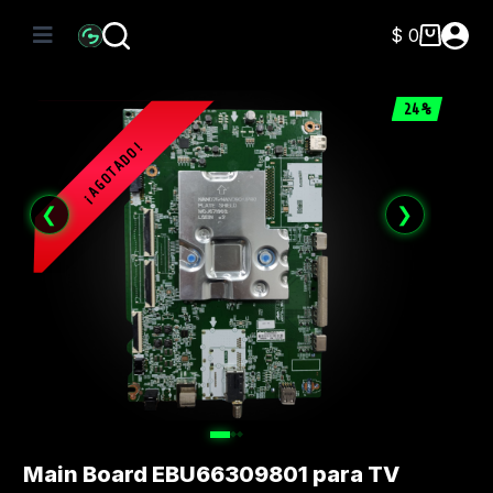
Saltar
al
$
0
Carro
contenido
de
compra
24%
❮
❯
Main Board EBU66309801 para TV