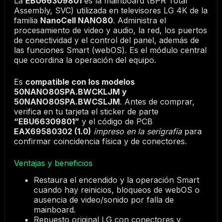
La
EBU66309801
es la mainboard (BPR Total
Assembly, SVC) utilizada en televisores LG 4K de la
familia
NanoCell NANO80
. Administra el
procesamiento de video y audio, la red, los puertos
de conectividad y el control del panel, además de
las funciones Smart (webOS). Es el módulo central
que coordina la operación del equipo.
Es
compatible con los modelos
50NANO80SPA.BWCKLJM y
50NANO80SPA.BWCSLJM
. Antes de comprar,
verifica en tu tarjeta el sticker de parte
“EBU66309801”
y el código de PCB
EAX69580302 (1.0)
impreso en la serigrafía
para
confirmar coincidencia física y de conectores.
Ventajas y beneficios
Restaura el encendido y la operación Smart
cuando hay reinicios, bloqueos de webOS o
ausencia de video/sonido por falla de
mainboard.
Repuesto original LG con conectores y