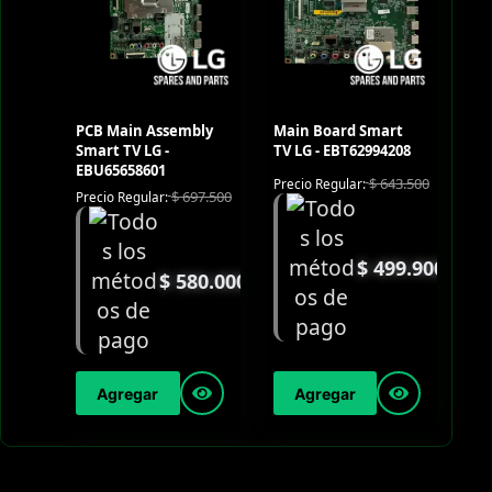
PCB Main Assembly
Main Board Smart
Smart TV LG -
TV LG - EBT62994208
EBU65658601
$
643.500
Precio Regular:
$
697.500
Precio Regular:
$
499.900
$
580.000
Agregar
Agregar