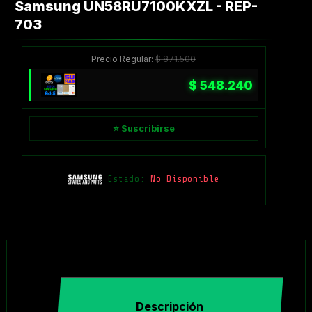
Samsung UN58RU7100KXZL - REP-
703
Precio Regular:
$
871.500
$
548.240
⭐ Suscribirse
Estado:
No Disponible
Descripción