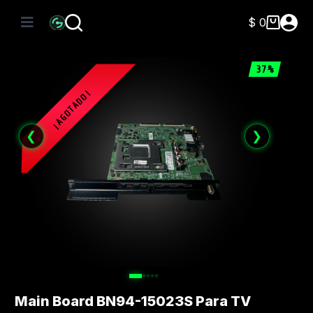
Saltar
al
$
0
Carro
contenido
de
compra
37%
❮
❯
Main Board BN94-15023S Para TV