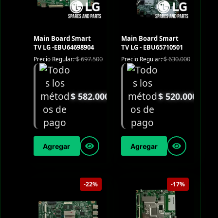
Main Board Smart
Main Board Smart
TV LG -EBU64698904
TV LG - EBU65710501
$
697.500
$
630.000
Precio Regular:
Precio Regular:
$
582.000
$
520.000
Agregar
Agregar
-22%
-17%