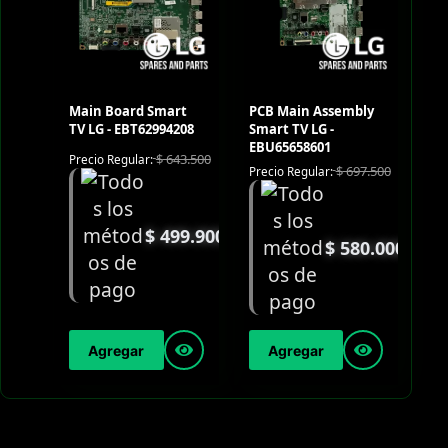
Main Board Smart
PCB Main Assembly
TV LG - EBT62994208
Smart TV LG -
EBU65658601
$
643.500
Precio Regular:
$
697.500
Precio Regular:
$
499.900
$
580.000
Agregar
Agregar