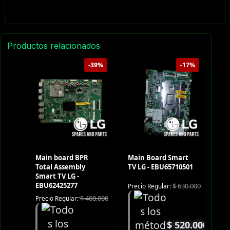
Productos relacionados
-39%
-17%
Main board BPR
Main Board Smart
Total Assembly
TV LG - EBU65710501
Smart TV LG -
EBU62425277
$
630.000
Precio Regular:
$
408.000
Precio Regular:
$
520.000