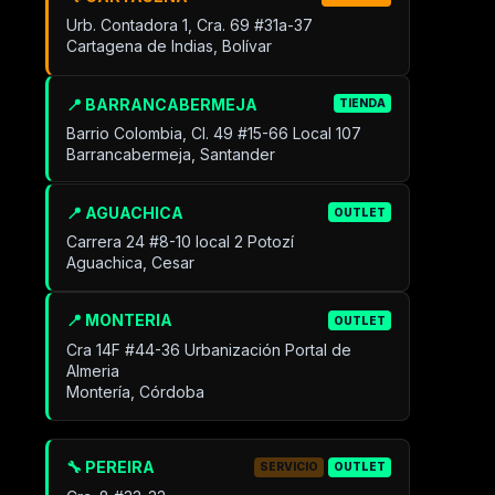
Urb. Contadora 1, Cra. 69 #31a-37
Cartagena de Indias, Bolívar
📍 BARRANCABERMEJA
TIENDA
Barrio Colombia, Cl. 49 #15-66 Local 107
Barrancabermeja, Santander
📍 AGUACHICA
OUTLET
Carrera 24 #8-10 local 2 Potozí
Aguachica, Cesar
📍 MONTERIA
OUTLET
Cra 14F #44-36 Urbanización Portal de
Almeria
Montería, Córdoba
🔧 PEREIRA
SERVICIO
OUTLET