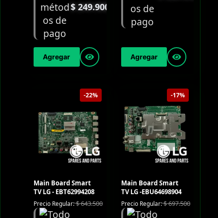
$
249.900
Agregar
Agregar
-22%
-17%
Main Board Smart
Main Board Smart
TV LG - EBT62994208
TV LG -EBU64698904
$
643.500
$
697.500
Precio Regular:
Precio Regular: