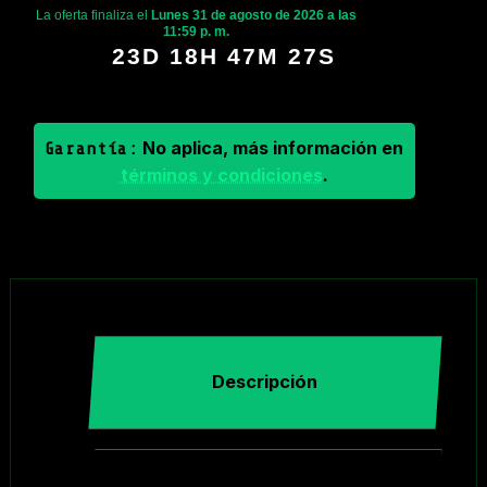
La oferta finaliza el
Lunes 31 de agosto de 2026 a las
11:59 p. m.
23D 18H 47M 27S
No aplica, más información en
Garantía:
términos y condiciones
.
Descripción