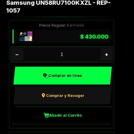
Samsung UN58RU7100KXZL - REP-
1057
Precio Regular:
$
871.500
$
430.000
−
+
Comprar en línea
Comprar y Recoger
Añadir al Carrito