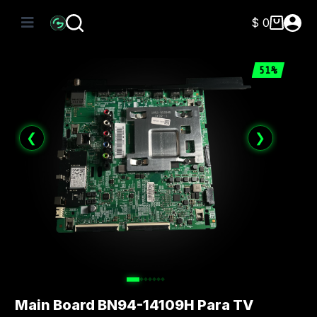
Saltar
al
$
0
Carro
contenido
de
compra
51%
❮
❯
Main Board BN94-14109H Para TV