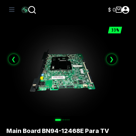
Saltar
al
$
0
Carro
contenido
de
compra
33%
❮
❯
Main Board BN94-12468E Para TV