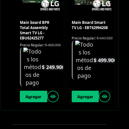
Main board BPR
Main Board Smart
Total Assembly
TV LG - EBT62994208
Smart TV LG -
EBU62425277
$
643.500
Precio Regular:
$
408.000
Precio Regular:
$
499.900
$
249.900
Agregar
Agregar