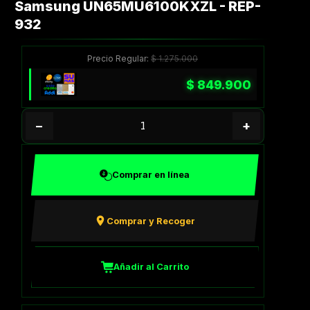
Samsung UN65MU6100KXZL - REP-
932
Precio Regular:
$
1.275.000
$
849.900
−
+
Comprar en línea
Comprar y Recoger
Añadir al Carrito