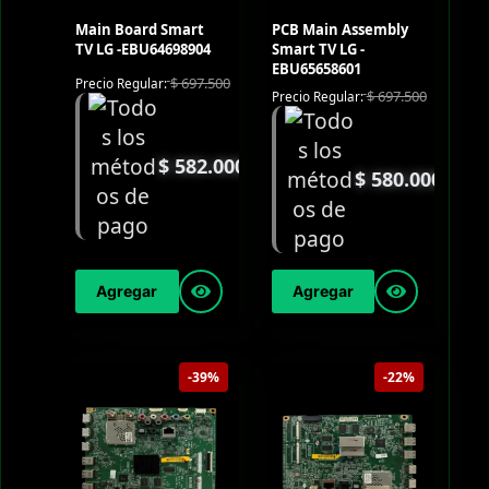
Main Board Smart
PCB Main Assembly
TV LG -EBU64698904
Smart TV LG -
EBU65658601
$
697.500
Precio Regular:
$
697.500
Precio Regular:
$
582.000
$
580.000
Agregar
Agregar
-39%
-22%