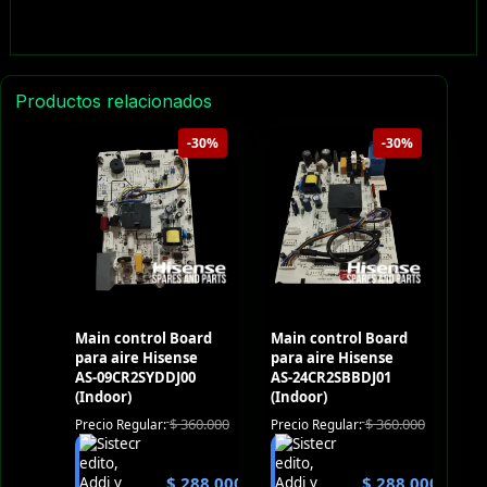
Productos relacionados
-30%
-30%
Main control Board
Main control Board
para aire Hisense
para aire Hisense
AS-09CR2SYDDJ00
AS-24CR2SBBDJ01
(Indoor)
(Indoor)
$
360.000
$
360.000
Precio Regular:
Precio Regular:
$
288.000
$
288.000