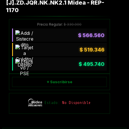
[J].ZD.JQR.NK.NK2.1 Midea - REP-
1170
Precio Regular:
$
330.000
$
566.560
$
519.346
$
495.740
⭐ Suscribirse
Estado:
No Disponible