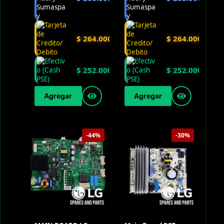
$
264.000
$
264.000
$
252.000
$
252.000
Agregar
Agregar
-44%
-30%