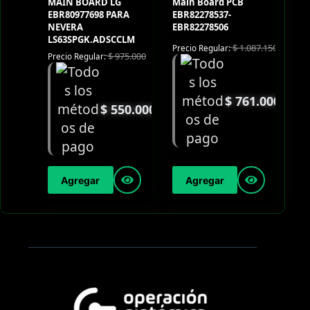
MAIN BOARD LG
Main Board PCB
EBR80977698 PARA
EBR82278537-
NEVERA
EBR82278506
LS63SPGK.ADSCCLM
$
1.087.150
Precio Regular:
$
975.000
Precio Regular:
$
761.000
$
550.000
Agregar
Agregar