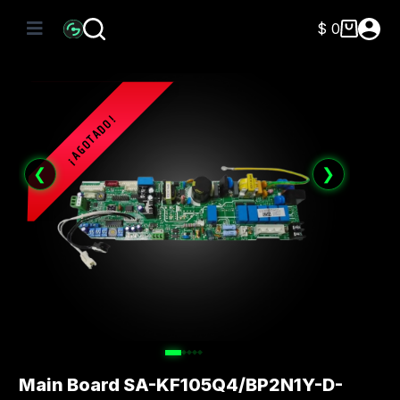
Saltar
al
$
0
Carro
contenido
de
compra
❮
❯
Main Board SA-KF105Q4/BP2N1Y-D-