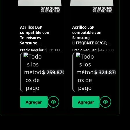
Acrilico LGP
Acrilico LGP
compatible con
compatible con
Televisores
Samsung
Samsung
LH75QBNEBGC/GO,
UN58NU7100KXZL /
LH75QMNEBGC/GO,
$
315.000
$
478.500
Precio Regular:
Precio Regular:
UN58RU7100KXZL
UN75NU7100KXZL,
UN75RU7100KXZL
$
259.870
$
324.870
Agregar
Agregar