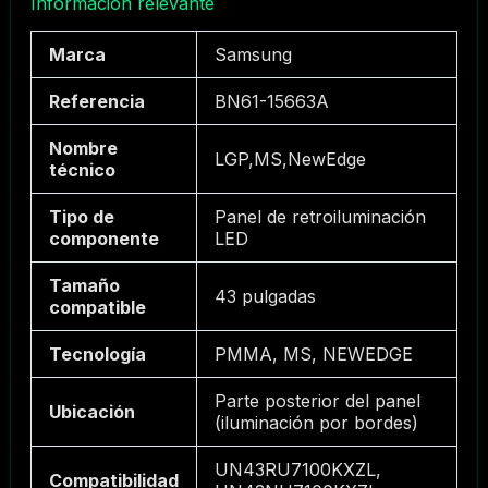
Información relevante
Marca
Samsung
Referencia
BN61-15663A
Nombre
LGP,MS,NewEdge
técnico
Tipo de
Panel de retroiluminación
componente
LED
Tamaño
43 pulgadas
compatible
Tecnología
PMMA, MS, NEWEDGE
Parte posterior del panel
Ubicación
(iluminación por bordes)
UN43RU7100KXZL,
Compatibilidad