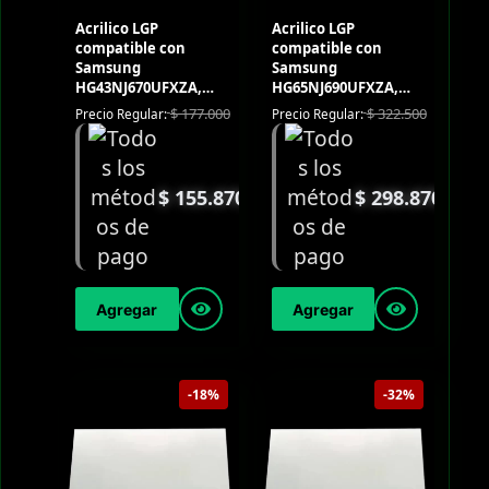
Acrilico LGP
Acrilico LGP
compatible con
compatible con
Samsung
Samsung
HG43NJ670UFXZA,
HG65NJ690UFXZA,
HG43NJ690UFXZA,
LH65QBNEBGC/GO,
$
177.000
$
322.500
Precio Regular:
Precio Regular:
LH43QBNEBGC/ZA,
LH65QMNEBGC/GO,
LH43QMNEBGC/ZA,
LH65WMBWBGCXZA,
UN43NU7100KXZL,
LH65WMRWBGCXZA,
UN43RU7100KXZL
UN65NU7100KXZL,
$
155.870
$
298.870
UN65NU7500KXZL,
UN65RU7100KXZL,
UN65RU7400KXZL
Agregar
Agregar
-18%
-32%