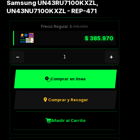
Samsung UN43RU7100KXZL,
UN43NU7100KXZL - REP-471
Precio Regular:
$
315.000
$
385.970
−
+
Comprar en línea
Comprar y Recoger
Añadir al Carrito