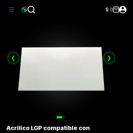
Saltar
al
$
0
Carro
contenido
de
compra
❮
❯
Acrilico LGP compatible con