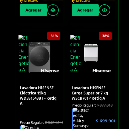
Agregar
Agregar
-31%
-38%
Lavadora HISENSE
Lavadora HISENSE
Eléctrica 15kg
Carga Superior 7 kg
WD3S1543BT - Retiq
WSCB701P Retiq A
A
$
877.018
Precio Regular:
$
699.900
$
3.214.143
Precio Regular: