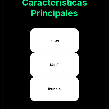
Características
Principales
iFilter
iJet™
iBubble