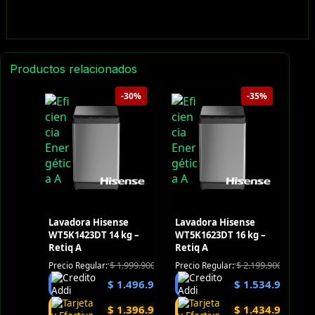
Productos relacionados
-30%
-35%
Lavadora Hisense
Lavadora Hisense
WT5K1423DT 14 kg –
WT5K1623DT 16 kg –
Retiq A
Retiq A
$
1.999.900
$
2.199.900
Precio Regular:
Precio Regular:
$
1.496.900
$
1.534.900
$
1.396.900
$
1.434.900