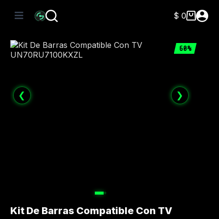
Saltar
al
$
0
Carro
contenido
de
compra
60%
❮
❯
Kit De Barras Compatible Con TV