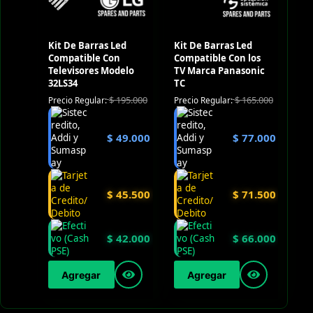
Kit De Barras Led
Kit De Barras Led
Compatible Con
Compatible Con los
Televisores Modelo
TV Marca Panasonic
32LS34
TC
$
195.000
$
165.000
Precio Regular:
Precio Regular:
$
49.000
$
77.000
$
45.500
$
71.500
$
42.000
$
66.000
Agregar
Agregar