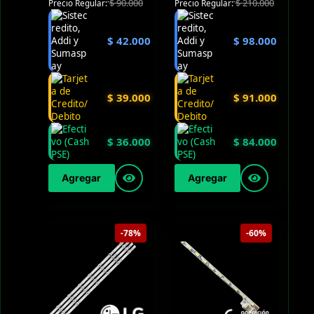
$
90.000
$
210.000
Precio Regular:
Precio Regular:
$
42.000
$
98.000
$
39.000
$
91.000
$
36.000
$
84.000
Agregar
Agregar
-78%
-60%