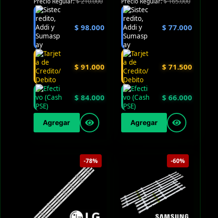
$
210.000
$
165.000
Precio Regular:
Precio Regular:
$
98.000
$
77.000
$
91.000
$
71.500
$
84.000
$
66.000
Agregar
Agregar
-78%
-60%