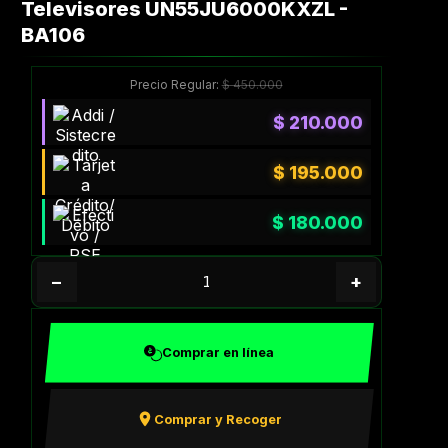
Televisores UN55JU6000KXZL -
BA106
Precio Regular:
$
450.000
$
210.000
$
195.000
$
180.000
−
+
Comprar en línea
Comprar y Recoger