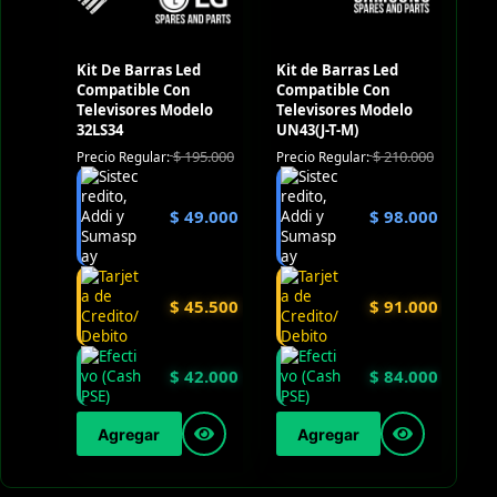
Kit De Barras Led
Kit de Barras Led
Compatible Con
Compatible Con
Televisores Modelo
Televisores Modelo
32LS34
UN43(J-T-M)
$
195.000
$
210.000
Precio Regular:
Precio Regular:
$
49.000
$
98.000
$
45.500
$
91.000
$
42.000
$
84.000
Agregar
Agregar