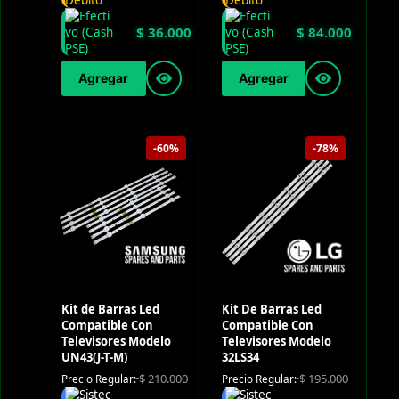
$
36.000
$
84.000
Agregar
Agregar
-60%
-78%
Kit de Barras Led
Kit De Barras Led
Compatible Con
Compatible Con
Televisores Modelo
Televisores Modelo
UN43(J-T-M)
32LS34
$
210.000
$
195.000
Precio Regular:
Precio Regular: