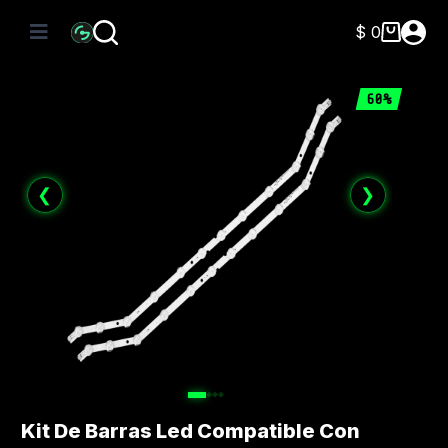
Saltar
al
$
0
Carro
contenido
de
compra
60%
❮
❯
Kit De Barras Led Compatible Con