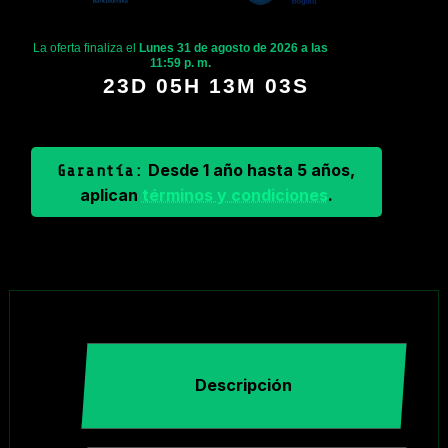
La oferta finaliza el
Lunes 31 de agosto de 2026 a las
11:59 p. m.
23D 05H 13M 02S
Desde 1 año hasta 5 años,
Garantía:
aplican
términos y condiciones
.
Descripción