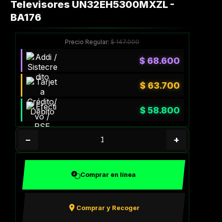
Televisores UN32EH5300MXZL -
BA176
Precio Regular:
$
147.000
$
68.600
$
63.700
$
58.800
−
+
Comprar en línea
Comprar y Recoger