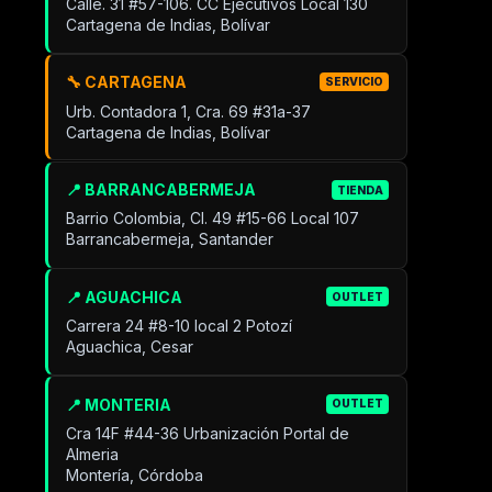
Calle. 31 #57-106. CC Ejecutivos Local 130
Cartagena de Indias, Bolívar
🔧 CARTAGENA
SERVICIO
Urb. Contadora 1, Cra. 69 #31a-37
Cartagena de Indias, Bolívar
📍 BARRANCABERMEJA
TIENDA
Barrio Colombia, Cl. 49 #15-66 Local 107
Barrancabermeja, Santander
📍 AGUACHICA
OUTLET
Carrera 24 #8-10 local 2 Potozí
Aguachica, Cesar
📍 MONTERIA
OUTLET
Cra 14F #44-36 Urbanización Portal de
Almeria
Montería, Córdoba