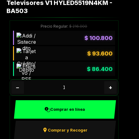
Televisores V1 HYLED5519N4KM -
BA503
Precio Regular:
$
216.000
$
100.800
$
93.600
$
86.400
−
+
Comprar en línea
Comprar y Recoger