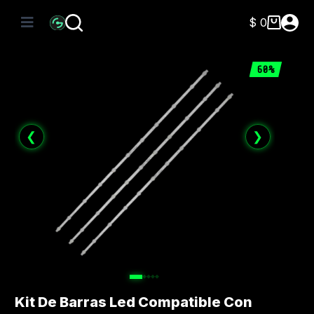
Saltar
al
$
0
Carro
contenido
de
compra
60%
❮
❯
Kit De Barras Led Compatible Con