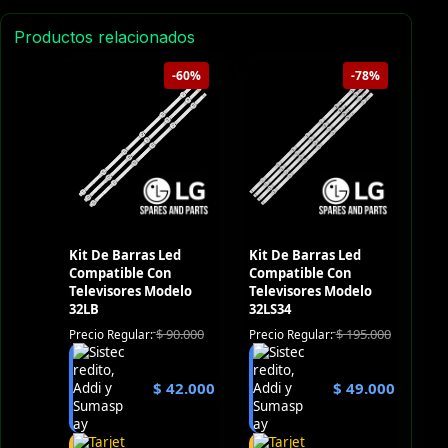
Productos relacionados
-60%
-78%
Kit De Barras Led
Kit De Barras Led
Compatible Con
Compatible Con
Televisores Modelo
Televisores Modelo
32LB
32LS34
$
90.000
$
195.000
Precio Regular:
Precio Regular:
$
42.000
$
49.000