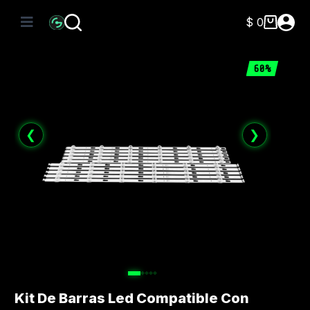
Saltar
al
$
0
Carro
contenido
de
compra
60%
❮
❯
Kit De Barras Led Compatible Con