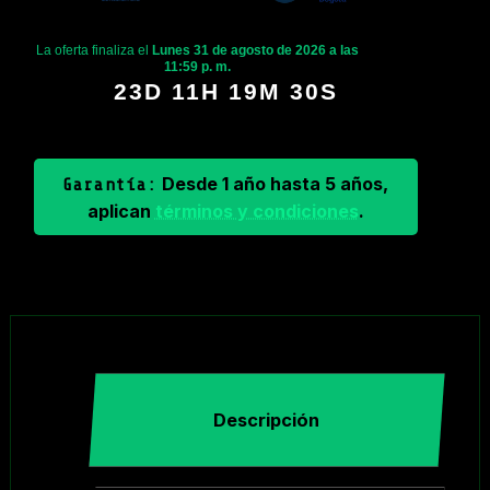
La oferta finaliza el
Lunes 31 de agosto de 2026 a las
11:59 p. m.
23D 11H 19M 30S
Desde 1 año hasta 5 años,
Garantía:
aplican
términos y condiciones
.
Descripción