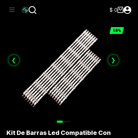
Saltar
al
$
0
Carro
contenido
de
compra
60%
❮
❯
Kit De Barras Led Compatible Con