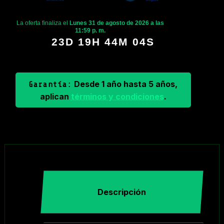
La oferta finaliza el
Lunes 31 de agosto de 2026 a las
11:59 p. m.
23D 19H 44M 03S
Desde 1 año hasta 5 años,
Garantía:
aplican
términos y condiciones
.
Descripción