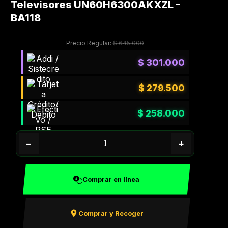
Televisores UN60H6300AKXZL -
BA118
Precio Regular:
$
645.000
$
301.000
$
279.500
$
258.000
−
+
Comprar en línea
Comprar y Recoger