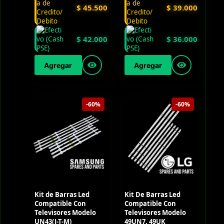
$
45.500
$
39.000
$
42.000
$
36.000
Agregar
Agregar
-60%
-60%
Kit de Barras Led
Kit De Barras Led
Compatible Con
Compatible Con
Televisores Modelo
Televisores Modelo
UN43(J-T-M)
49UN7, 49UK