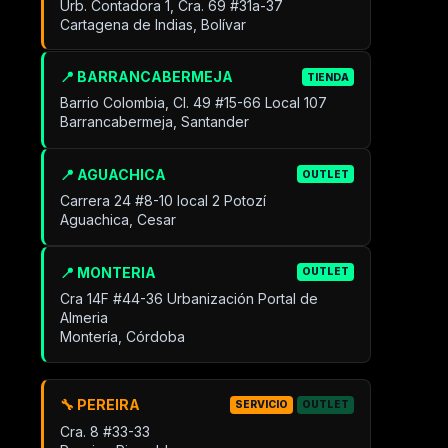
Urb. Contadora 1, Cra. 69 #31a-37
Cartagena de Indias, Bolívar
📍 BARRANCABERMEJA
TIENDA
Barrio Colombia, Cl. 49 #15-66 Local 107
Barrancabermeja, Santander
📍 AGUACHICA
OUTLET
Carrera 24 #8-10 local 2 Potozí
Aguachica, Cesar
📍 MONTERIA
OUTLET
Cra 14F #44-36 Urbanización Portal de
Almeria
Montería, Córdoba
🔧 PEREIRA
SERVICIO
OUTLET
Cra. 8 #33-33