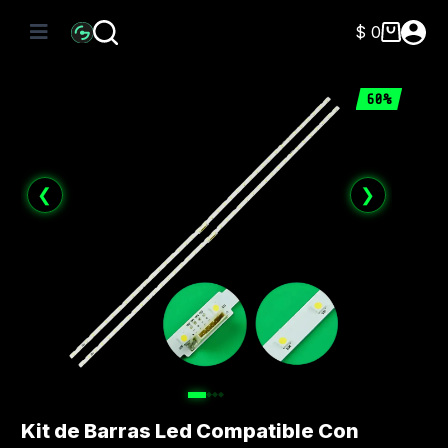
Saltar
al
$
0
Carro
contenido
de
compra
60%
❮
❯
Kit de Barras Led Compatible Con