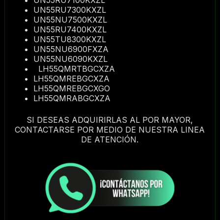
UN55RU7300KXZL
UN55NU7500KXZL
UN55RU7400KXZL
UN55TU8300KXZL
UN55NU6900FXZA
UN55NU6090KXZL
LH55QMRTBGCXZA
LH55QMREBGCXZA
LH55QMREBGCXGO
LH55QMRABGCXZA
SI DESEAS ADQUIRIRLAS AL POR MAYOR,
CONTACTARSE POR MEDIO DE NUESTRA LINEA
DE ATENCIÓN.