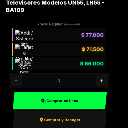
Televisores Modelos UN55, LH55 -
BA109
Precio Regular:
$
165.000
$
77.000
$
71.500
$
66.000
−
+
Comprar en línea
Comprar y Recoger