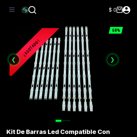
Saltar
al
$
0
Carro
contenido
de
compra
60%
❮
❯
Kit De Barras Led Compatible Con