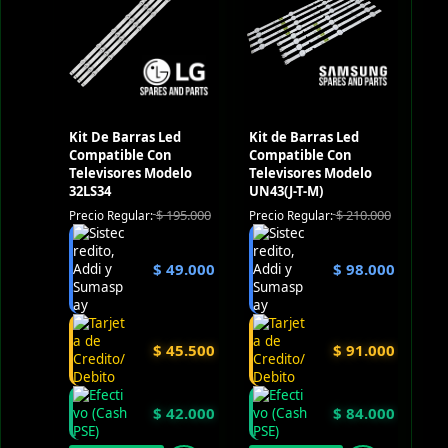
Kit De Barras Led
Kit de Barras Led
Compatible Con
Compatible Con
Televisores Modelo
Televisores Modelo
32LS34
UN43(J-T-M)
$
195.000
$
210.000
Precio Regular:
Precio Regular:
$
49.000
$
98.000
$
45.500
$
91.000
$
42.000
$
84.000