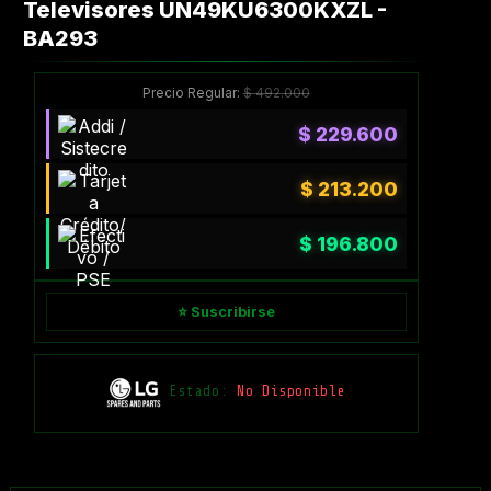
Televisores UN49KU6300KXZL -
BA293
Precio Regular:
$
492.000
$
229.600
$
213.200
$
196.800
⭐ Suscribirse
Estado:
No Disponible