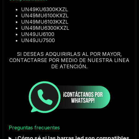
UN49KU6300KXZL
UN49MU6100KXZL
UN49MU6103KXZL
UN49MU6300KXZL
UN49JU6100
UN49JU7500
SI DESEAS ADQUIRIRLAS AL POR MAYOR,
CONTACTARSE POR MEDIO DE NUESTRA LINEA
DE ATENCIÓN.
Preguntas frecuentes
¿Cómo sé si las barras led son compatibles