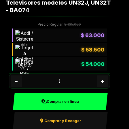
Televisores modelos UN32J, UN32T
- BA074
Precio Regular:
$
135.000
$
63.000
$
58.500
$
54.000
−
+
Comprar en línea
Comprar y Recoger