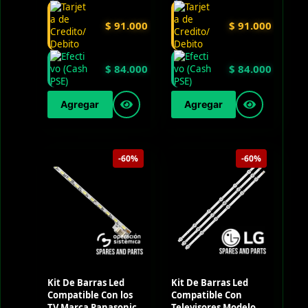
$
91.000
$
91.000
$
84.000
$
84.000
Agregar
Agregar
-60%
-60%
Kit De Barras Led
Kit De Barras Led
Compatible Con los
Compatible Con
TV Marca Panasonic
Televisores Modelo