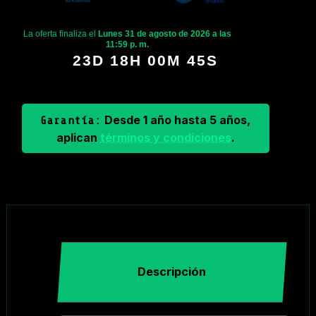
La oferta finaliza el
Lunes 31 de agosto de 2026 a las
11:59 p. m.
23D 18H 00M 44S
Desde 1 año hasta 5 años,
Garantía:
aplican
términos y condiciones
.
Descripción