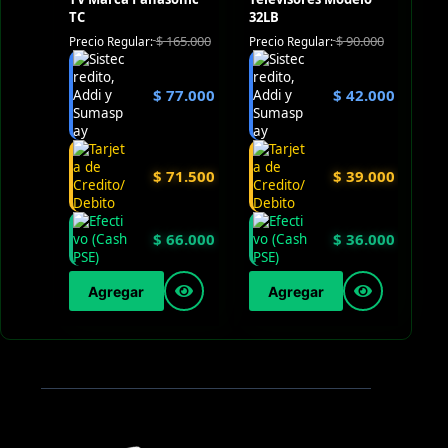
TC
32LB
$
165.000
$
90.000
Precio Regular:
Precio Regular:
$
77.000
$
42.000
$
71.500
$
39.000
$
66.000
$
36.000
Agregar
Agregar