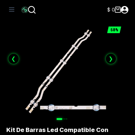
Saltar
al
$
0
Carro
contenido
de
compra
60%
❮
❯
Kit De Barras Led Compatible Con