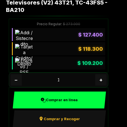
Televisores (V2) 43T21, TC-43FS5 -
BA210
Precio Regular:
$
273.000
$
127.400
$
118.300
$
109.200
−
+
Comprar en línea
Comprar y Recoger