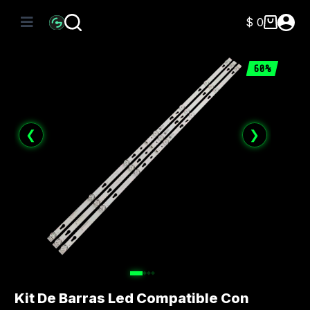
Saltar
al
$
0
Carro
contenido
de
compra
60%
❮
❯
Kit De Barras Led Compatible Con