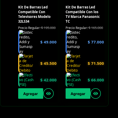
Kit De Barras Led
Kit De Barras Led
Compatible Con
Compatible Con los
Televisores Modelo
TV Marca Panasonic
32LS34
TC
$
195.000
$
165.000
Precio Regular:
Precio Regular:
$
49.000
$
77.000
$
45.500
$
71.500
$
42.000
$
66.000
Agregar
Agregar