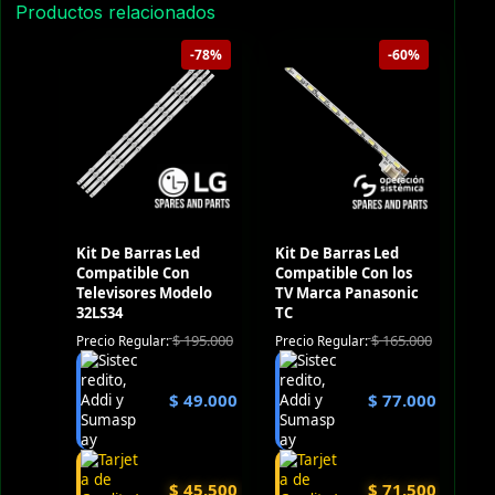
Productos relacionados
-78%
-60%
Kit De Barras Led
Kit De Barras Led
Compatible Con
Compatible Con los
Televisores Modelo
TV Marca Panasonic
32LS34
TC
$
195.000
$
165.000
Precio Regular:
Precio Regular:
$
49.000
$
77.000
$
45.500
$
71.500