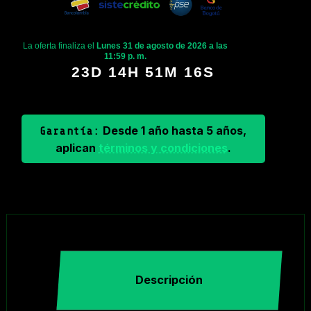
La oferta finaliza el
Lunes 31 de agosto de 2026 a las
11:59 p. m.
23D 14H 51M 15S
Desde 1 año hasta 5 años,
Garantía:
aplican
términos y condiciones
.
Descripción