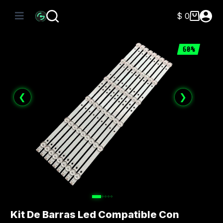
Saltar
al
$
0
Carro
contenido
de
compra
60%
❮
❯
Kit De Barras Led Compatible Con