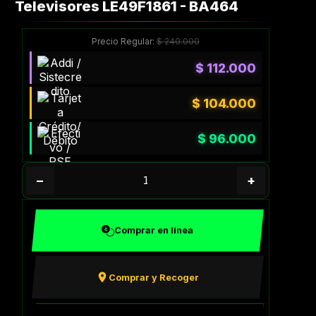
Televisores LE49F1861 - BA464
Precio Regular:
$
240.000
$
112.000
$
104.000
$
96.000
−
+
Comprar en línea
Comprar y Recoger